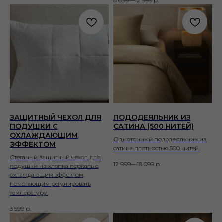
8 699—12 999
р.
ЗАЩИТНЫЙ ЧЕХОЛ ДЛЯ
ПОДОДЕЯЛЬНИК ИЗ
ПОДУШКИ С
САТИНА (500 НИТЕЙ)
ОХЛАЖДАЮЩИМ
Однотонный пододеяльник из
ЭФФЕКТОМ
сатина плотностью 500 нитей.
Стеганый защитный чехол для
12 999—18 099
р.
подушки из хлопка перкаль с
охлаждающим эффектом,
помогающим регулировать
температуру.
3 599
р.