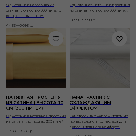
Однотонная наволочка из
Однотонная натяжная простыня
сатина плотностью 300 нитей с
из сатина плотностью 300 нитей.
контрастным кантом.
5 699—9 999
р.
4 499—5 699
р.
НАТЯЖНАЯ ПРОСТЫНЯ
НАМАТРАСНИК С
ИЗ САТИНА | ВЫСОТА 30
ОХЛАЖДАЮЩИМ
СМ (300 НИТЕЙ)
ЭФФЕКТОМ
Однотонная натяжная простыня
Наматрасник с наполнителем из
из сатина плотностью 300 нитей.
полых волокон полиэстера для
дополнительного комфорта.
4 499—8 699
р.