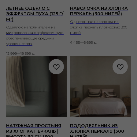
ЛЕТНЕЕ ОДЕЯЛО С
НАВОЛОЧКА ИЗ ХЛОПКА
ЭФФЕКТОМ ПУХА (125 Г/
ПЕРКАЛЬ (300 НИТЕЙ)
М²)
Однотонная наволочка из
Одеяло с наполнителем из
хлопка перкаль плотностью 300
микроволокна с эффектом пуха,
нитей.
обеспечивающее средний
4 499—5 699
р.
уровень тепла.
12 999—19 399
р.
НАТЯЖНАЯ ПРОСТЫНЯ
ПОДОДЕЯЛЬНИК ИЗ
ИЗ ХЛОПКА ПЕРКАЛЬ |
ХЛОПКА ПЕРКАЛЬ (300
ВЫСОТА 30 СМ (300
НИТЕЙ)