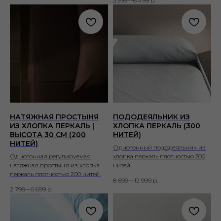
3 599—6 499
р.
НАТЯЖНАЯ ПРОСТЫНЯ
ПОДОДЕЯЛЬНИК ИЗ
ИЗ ХЛОПКА ПЕРКАЛЬ |
ХЛОПКА ПЕРКАЛЬ (300
ВЫСОТА 30 СМ (200
НИТЕЙ)
НИТЕЙ)
Однотонный пододеяльник из
Однотонная регулируемая
хлопка перкаль плотностью 300
натяжная простыня из хлопка
нитей.
перкаль плотностью 200 нитей.
8 699—12 999
р.
2 799—5 699
р.