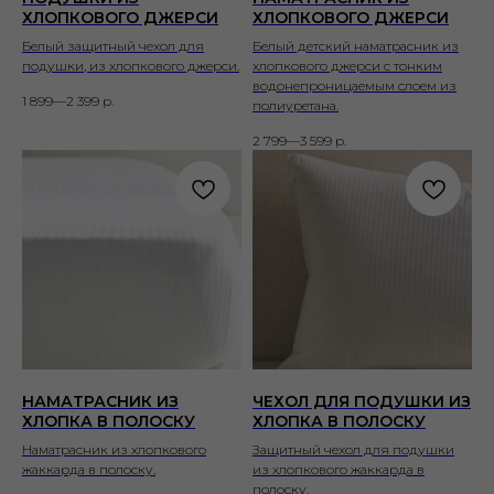
ХЛОПКОВОГО ДЖЕРСИ
ХЛОПКОВОГО ДЖЕРСИ
Белый защитный чехол для
Белый детский наматрасник из
подушки, из хлопкового джерси.
хлопкового джерси с тонким
водонепроницаемым слоем из
1 899—2 399
р.
полиуретана.
2 799—3 599
р.
НАМАТРАСНИК ИЗ
ЧЕХОЛ ДЛЯ ПОДУШКИ ИЗ
ХЛОПКА В ПОЛОСКУ
ХЛОПКА В ПОЛОСКУ
Наматрасник из хлопкового
Защитный чехол для подушки
жаккарда в полоску.
из хлопкового жаккарда в
полоску.