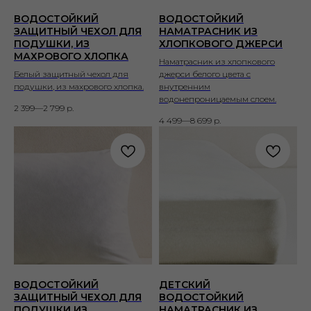
ВОДОСТОЙКИЙ
ВОДОСТОЙКИЙ
ЗАЩИТНЫЙ ЧЕХОЛ ДЛЯ
НАМАТРАСНИК ИЗ
ПОДУШКИ, ИЗ
ХЛОПКОВОГО ДЖЕРСИ
МАХРОВОГО ХЛОПКА
Наматрасник из хлопкового
Белый защитный чехол для
джерси белого цвета с
подушки, из махрового хлопка.
внутренним
водонепроницаемым слоем.
2 399—2 799
р.
4 499—8 699
р.
ВОДОСТОЙКИЙ
ДЕТСКИЙ
ЗАЩИТНЫЙ ЧЕХОЛ ДЛЯ
ВОДОСТОЙКИЙ
ПОДУШКИ ИЗ
НАМАТРАСНИК ИЗ