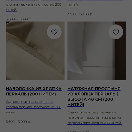
хлопка перкаль плотностью 200
нитей.
нитей.
3 599—6 499
р.
5 699—11 699
р.
НАВОЛОЧКА ИЗ ХЛОПКА
НАТЯЖНАЯ ПРОСТЫНЯ
ПЕРКАЛЬ (200 НИТЕЙ)
ИЗ ХЛОПКА ПЕРКАЛЬ |
ВЫСОТА 40 СМ (200
Однотонная наволочка из
НИТЕЙ)
хлопка перкаль плотностью 200
нитей.
Однотонная регулируемая
натяжная простыня из хлопка
3 599—3 999
р.
перкаль плотностью 200 нитей.