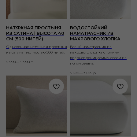
НАТЯЖНАЯ ПРОСТЫНЯ
ВОДОСТОЙКИЙ
ИЗ САТИНА | ВЫСОТА 40
НАМАТРАСНИК ИЗ
СМ (500 НИТЕЙ)
МАХРОВОГО ХЛОПКА
Однотонная натяжная простыня
Белый наматрасник из
из сатина плотностью 500 нитей.
махрового хлопка с тонким
водонепроницаемым слоем из
9 999—15 999
р.
полиуретана.
5 699—8 699
р.