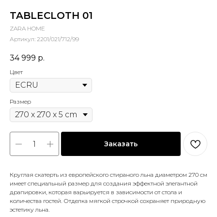
TABLECLOTH 01
ZARA HOME
Артикул:
2201/021/712/99
34 999
р.
Цвет
Размер
Заказать
Круглая скатерть из европейского стираного льна диаметром 270 см
имеет специальный размер для создания эффектной элегантной
драпировки, которая варьируется в зависимости от стола и
количества гостей. Отделка мягкой строчкой сохраняет природную
эстетику льна.