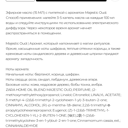
Эфирное масло (15 МЛ) с пипеткой с ароматом Majestic Oud.
Способ применения: налейте 3-5 капель масла на каждые 100 мл
воды и следуйте инструкциям по использованию электрического
диффузора. Через некоторое время аромат начнет
распространяться в помещении.
Majestic Oud | Аромат, который напоминает о магии ритуалов.
Яркие, насыщенные ноты шафрана, теплые оттенки корицы, а также
кремовые ноты сандалового дерева и древесные штрихи придают
аромату загадочность.
Ноты аромата:
Начальные ноты: бергамот, корица, шафран.
Ноты сердца: роза, сандал, лабданум, древесина агара.
Базовые ноты: кожа, кедровое дерево, бобы тонка, амбра.
ZARA HOME OIL BLEND MAJESTIC OUD; PERFUME; (2-
methoxymethylethoxy)propanol; Linalol; Citronellol; LINALYL ACETATE;
3-methyl-4-(2,6,6-trimethyl-2-cyclohexen-1-yl)-3-buten-2-one;
CINNAMYL ALCOHOL; (R)-p-mentha-1,8-diene; 2,2,6-trimethyl-α-
propylcyclohexanepropanol; Eugenol; (Z)-1-(2,6,6-TRIMETHYL-1-
CYCLOHEXEN-1-YL)-2-BUTEN-1-ONE; [1α(E),2β]-1-(2,6,6-
trimethylcyclohex-3-en-1-yl)but-2-en-1-one; Cinnamomum cassia, ext.;
CINNAMALDEHYDE