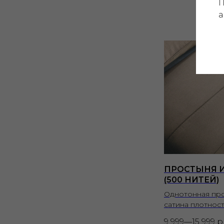
П
а
ПРОСТЫНЯ И
(500 НИТЕЙ)
Однотонная про
сатина плотност
9 999—15 999
р