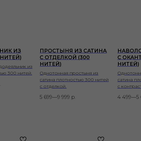
НИК ИЗ
ПРОСТЫНЯ ИЗ САТИНА
НАВОЛО
 НИТЕЙ)
С ОТДЕЛКОЙ (300
С ОКАН
НИТЕЙ)
НИТЕЙ)
додеяльник из
ью 300 нитей.
Однотонная простыня из
Однотонн
сатина плотностью 300 нитей
сатина пл
.
с отделкой.
с контрас
5 699—9 999
р.
4 499—5 