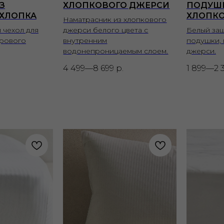
З
ХЛОПКОВОГО ДЖЕРСИ
ПОДУШ
 ХЛОПКА
ХЛОПК
Наматрасник из хлопкового
 чехол для
джерси белого цвета с
Белый защ
хрового
внутренним
подушки, 
водонепроницаемым слоем.
джерси.
4 499—8 699
р.
1 899—2 