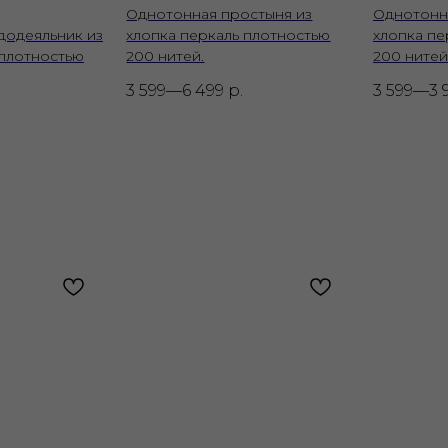
Однотонная простыня из
Однотонн
додеяльник из
хлопка перкаль плотностью
хлопка пе
 плотностью
200 нитей.
200 нитей
3 599—6 499
р.
3 599—3 