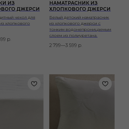
КИ ИЗ
НАМАТРАСНИК ИЗ
ОВОГО ДЖЕРСИ
ХЛОПКОВОГО ДЖЕРСИ
итный чехол для
Белый детский наматрасник
из хлопкового
из хлопкового джерси с
тонким водонепроницаемым
слоем из полиуретана.
399
р.
2 799—3 599
р.