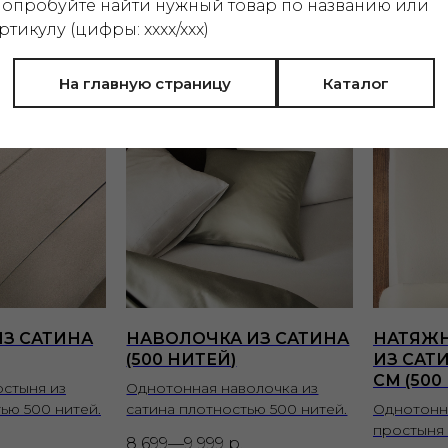
опробуйте найти нужный товар по названию или
ртикулу (цифры: xxxx/xxx)
На главную страницу
Каталог
З САТИНА
НАВОЛОЧКА ИЗ САТИНА
НАТЯЖ
(500 НИТЕЙ)
ИЗ САТИ
СМ (500
стыня из
Однотонная наволочка из
ью 500 нитей.
сатина плотностью 500 нитей.
Однотонн
простыня 
.
8 699—9 999
р.