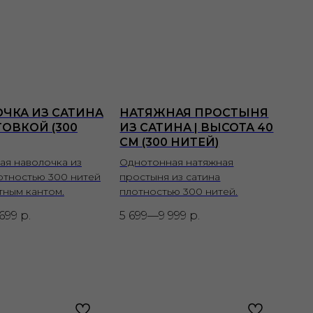
ЧКА ИЗ САТИНА
НАТЯЖНАЯ ПРОСТЫНЯ
ТОВКОЙ (300
ИЗ САТИНА | ВЫСОТА 40
СМ (300 НИТЕЙ)
ая наволочка из
Однотонная натяжная
отностью 300 нитей
простыня из сатина
тным кантом.
плотностью 300 нитей.
699
р.
5 699—9 999
р.