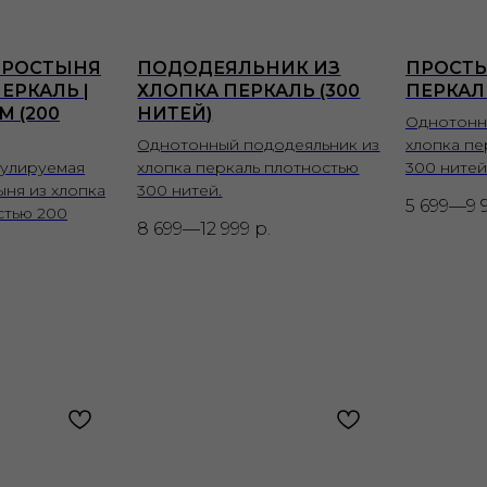
ПРОСТЫНЯ
ПОДОДЕЯЛЬНИК ИЗ
ПРОСТЫ
ЕРКАЛЬ |
ХЛОПКА ПЕРКАЛЬ (300
ПЕРКАЛЬ
М (200
НИТЕЙ)
Однотонн
Однотонный пододеяльник из
хлопка пе
гулируемая
хлопка перкаль плотностью
300 нитей
ыня из хлопка
300 нитей.
5 699—9 
стью 200
8 699—12 999
р.