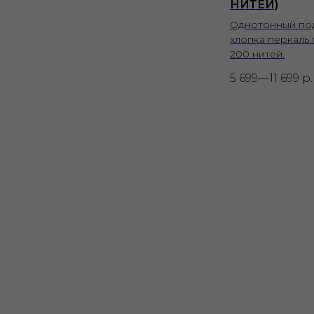
НИТЕЙ)
Однотонный по
хлопка перкаль
200 нитей.
5 699—11 699
р.