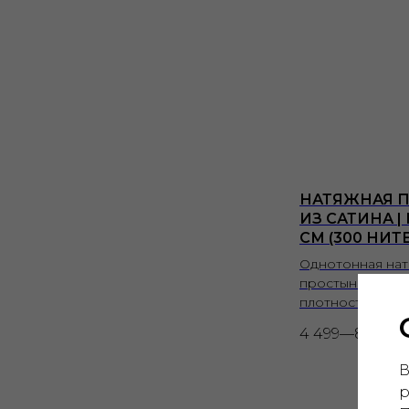
НАТЯЖНАЯ 
ИЗ САТИНА |
СМ (300 НИТ
Однотонная на
простыня из сат
плотностью 300
4 499—8 699
р
В
р