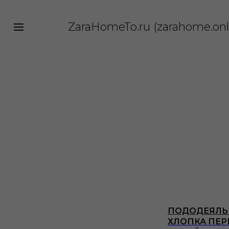
ZaraHomeTo.ru (zarahome.onl
|||
ПОДОДЕЯЛЬ
ХЛОПКА ПЕРК