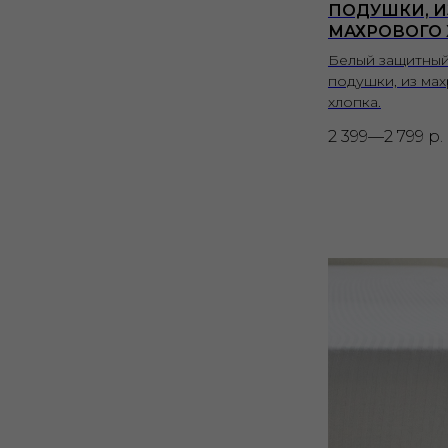
ПОДУШКИ, И
МАХРОВОГО
Белый защитный
подушки, из ма
хлопка.
2 399—2 799
р.