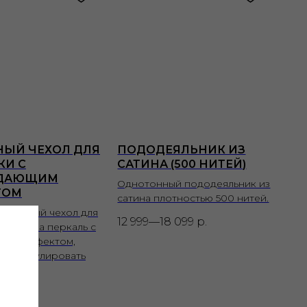
ЫЙ ЧЕХОЛ ДЛЯ
ПОДОДЕЯЛЬНИК ИЗ
КИ С
САТИНА (500 НИТЕЙ)
ДАЮЩИМ
Однотонный пододеяльник из
ТОМ
сатина плотностью 500 нитей.
защитный чехол для
12 999—18 099
р.
з хлопка перкаль с
щим эффектом,
им регулировать
ру.