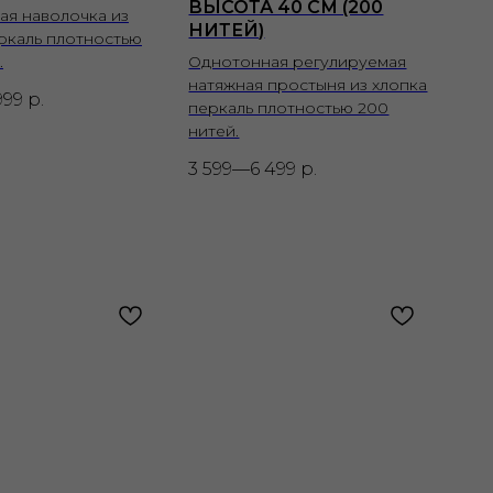
ВЫСОТА 40 СМ (200
ая наволочка из
НИТЕЙ)
ркаль плотностью
.
Однотонная регулируемая
натяжная простыня из хлопка
999
р.
перкаль плотностью 200
нитей.
3 599—6 499
р.