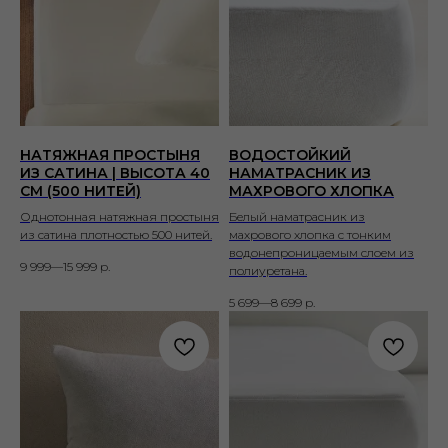
НАТЯЖНАЯ ПРОСТЫНЯ
ВОДОСТОЙКИЙ
ИЗ САТИНА | ВЫСОТА 40
НАМАТРАСНИК ИЗ
СМ (500 НИТЕЙ)
МАХРОВОГО ХЛОПКА
Однотонная натяжная простыня
Белый наматрасник из
из сатина плотностью 500 нитей.
махрового хлопка с тонким
водонепроницаемым слоем из
9 999—15 999
р.
полиуретана.
5 699—8 699
р.