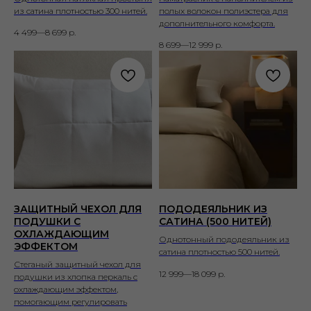
из сатина плотностью 300 нитей.
полых волокон полиэстера для
дополнительного комфорта.
4 499—8 699
р.
8 699—12 999
р.
ЗАЩИТНЫЙ ЧЕХОЛ ДЛЯ
ПОДОДЕЯЛЬНИК ИЗ
ПОДУШКИ С
САТИНА (500 НИТЕЙ)
ОХЛАЖДАЮЩИМ
Однотонный пододеяльник из
ЭФФЕКТОМ
сатина плотностью 500 нитей.
Стеганый защитный чехол для
12 999—18 099
р.
подушки из хлопка перкаль с
охлаждающим эффектом,
помогающим регулировать