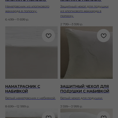
Наматрасник из хлопкового
Защитный чехол для подушки
жаккарда в полоску.
из хлопкового жаккарда в
полоску.
6 499—11 699
р.
2 799—3 599
р.
НАМАТРАСНИК С
ЗАЩИТНЫЙ ЧЕХОЛ ДЛЯ
НАБИВКОЙ
ПОДУШКИ С НАБИВКОЙ
Белый наматрасник с набивкой.
Белый чехол для подушки.
8 699—12 999
р.
3 599—3 999
р.