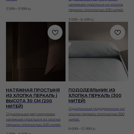
натяжная простыня из хлопка
3 599—3 999
р.
перкаль плотностью 200 нитей.
3 599—6 499
р.
НАТЯЖНАЯ ПРОСТЫНЯ
ПОДОДЕЯЛЬНИК ИЗ
ИЗ ХЛОПКА ПЕРКАЛЬ |
ХЛОПКА ПЕРКАЛЬ (300
ВЫСОТА 30 СМ (200
НИТЕЙ)
НИТЕЙ)
Однотонный пододеяльник из
Однотонная регулируемая
хлопка перкаль плотностью 300
натяжная простыня из хлопка
нитей.
перкаль плотностью 200 нитей.
8 699—12 999
р.
2 799—5 699
р.