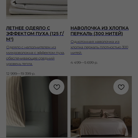
ЛЕТНЕЕ ОДЕЯЛО С
НАВОЛОЧКА ИЗ ХЛОПКА
ЭФФЕКТОМ ПУХА (125 Г/
ПЕРКАЛЬ (300 НИТЕЙ)
М²)
Однотонная наволочка из
Одеяло с наполнителем из
хлопка перкаль плотностью 300
микроволокна с эффектом пуха,
нитей.
обеспечивающее средний
4 499—5 699
р.
уровень тепла.
12 999—19 399
р.