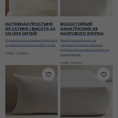
НАТЯЖНАЯ ПРОСТЫНЯ
ВОДОСТОЙКИЙ
ИЗ САТИНА | ВЫСОТА 40
НАМАТРАСНИК ИЗ
СМ (500 НИТЕЙ)
МАХРОВОГО ХЛОПКА
Однотонная натяжная простыня
Белый наматрасник из
из сатина плотностью 500 нитей.
махрового хлопка с тонким
водонепроницаемым слоем из
9 999—15 999
р.
полиуретана.
5 699—8 699
р.