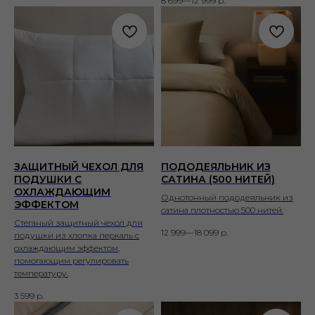
8 699—12 999
р.
ЗАЩИТНЫЙ ЧЕХОЛ ДЛЯ
ПОДОДЕЯЛЬНИК ИЗ
ПОДУШКИ С
САТИНА (500 НИТЕЙ)
ОХЛАЖДАЮЩИМ
Однотонный пододеяльник из
ЭФФЕКТОМ
сатина плотностью 500 нитей.
Стеганый защитный чехол для
12 999—18 099
р.
подушки из хлопка перкаль с
охлаждающим эффектом,
помогающим регулировать
температуру.
3 599
р.