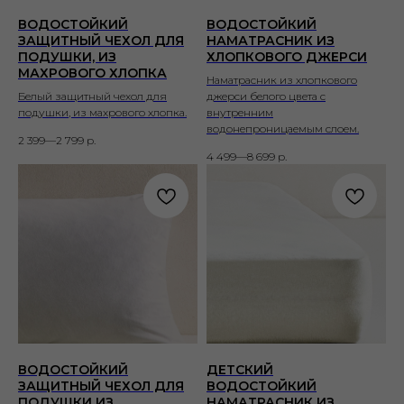
ВОДОСТОЙКИЙ
ВОДОСТОЙКИЙ
ЗАЩИТНЫЙ ЧЕХОЛ ДЛЯ
НАМАТРАСНИК ИЗ
ПОДУШКИ, ИЗ
ХЛОПКОВОГО ДЖЕРСИ
МАХРОВОГО ХЛОПКА
Наматрасник из хлопкового
Белый защитный чехол для
джерси белого цвета с
подушки, из махрового хлопка.
внутренним
водонепроницаемым слоем.
2 399—2 799
р.
4 499—8 699
р.
ВОДОСТОЙКИЙ
ДЕТСКИЙ
ЗАЩИТНЫЙ ЧЕХОЛ ДЛЯ
ВОДОСТОЙКИЙ
ПОДУШКИ ИЗ
НАМАТРАСНИК ИЗ