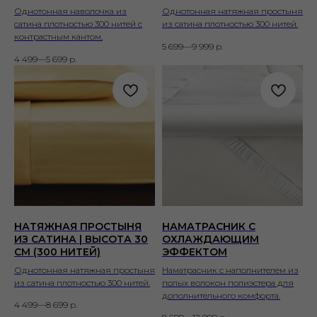
Однотонная наволочка из
Однотонная натяжная простыня
сатина плотностью 300 нитей с
из сатина плотностью 300 нитей.
контрастным кантом.
5 699—9 999
р.
4 499—5 699
р.
НАТЯЖНАЯ ПРОСТЫНЯ
НАМАТРАСНИК С
ИЗ САТИНА | ВЫСОТА 30
ОХЛАЖДАЮЩИМ
СМ (300 НИТЕЙ)
ЭФФЕКТОМ
Однотонная натяжная простыня
Наматрасник с наполнителем из
из сатина плотностью 300 нитей.
полых волокон полиэстера для
дополнительного комфорта.
4 499—8 699
р.