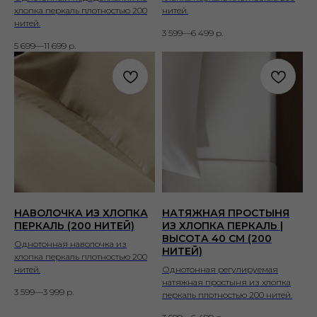
хлопка перкаль плотностью 200
нитей.
нитей.
3 599—6 499
р.
5 699—11 699
р.
НАВОЛОЧКА ИЗ ХЛОПКА
НАТЯЖНАЯ ПРОСТЫНЯ
ПЕРКАЛЬ (200 НИТЕЙ)
ИЗ ХЛОПКА ПЕРКАЛЬ |
ВЫСОТА 40 СМ (200
Однотонная наволочка из
НИТЕЙ)
хлопка перкаль плотностью 200
нитей.
Однотонная регулируемая
натяжная простыня из хлопка
3 599—3 999
р.
перкаль плотностью 200 нитей.