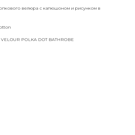
лопкового велюра с капюшоном и рисунком в
otton
DS' VELOUR POLKA DOT BATHROBE