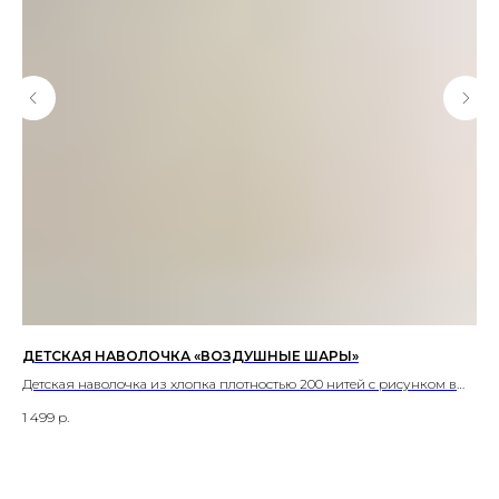
МИ
ДЕТСКАЯ НАВОЛОЧКА «ВОЗДУШНЫЕ ШАРЫ»
ДЕ
Детская наволочка из хлопка плотностью 200 нитей с рисунком в
Дет
виде воздушных шаров.
1 499
р.
2 3