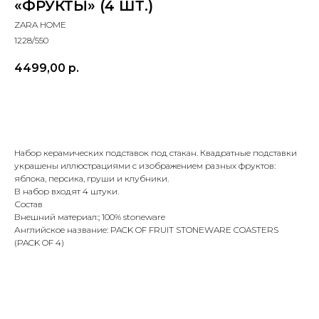
«ФРУКТЫ» (4 ШТ.)
ZARA HOME
1228/550
4499,00
р.
Заказать
Набор керамических подставок под стакан. Квадратные подставки
украшены иллюстрациями с изображением разных фруктов:
яблока, персика, груши и клубники.
В набор входят 4 штуки.
Состав
Внешний материал:; 100% stoneware
Английское название: PACK OF FRUIT STONEWARE COASTERS
(PACK OF 4)