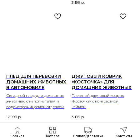
3 199
р.
ПЛЕД ДЛЯ ПЕРЕВОЗКИ
ДЖУТОВЫЙ КОВРИК
ДОМАШНИХ ЖИВОТНЫХ
«КОСТОЧКА» ДЛЯ
В АВТОМОБИЛЕ
ДОМАШНИХ ЖИВОТНЫХ
Складной плед для домашних
Плетеный джутовый коврик
животных, с наполнителем и
«Косточка» с контрастной
водонепроницаемой отделкой.
каймой.
12 999
р.
3 199
р.
Главная
Каталог
Оплата/доставка
Контакты