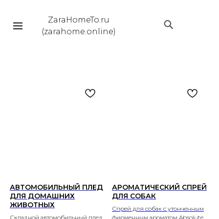
ZaraHomeTo.ru
|||
(zarahome.online)
АВТОМОБИЛЬНЫЙ ПЛЕД
АРОМАТИЧЕСКИЙ СПРЕЙ
ДЛЯ ДОМАШНИХ
ДЛЯ СОБАК
ЖИВОТНЫХ
Спрей для собак с утонченным
Складной автомобильный плед
фирменным ароматом Absolute