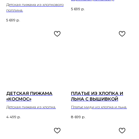
Детская пижама из хлопкового
5 699
р.
поплина.
5 699
р.
ДЕТСКАЯ ПИЖАМА
ПЛАТЬЕ ИЗ ХЛОПКА И
«КОСМОС»
ЛЬНА С ВЫШИВКОЙ
Детская пижама из хлопка.
Платье миди из хлопка и льна.
4 499
р.
8 699
р.