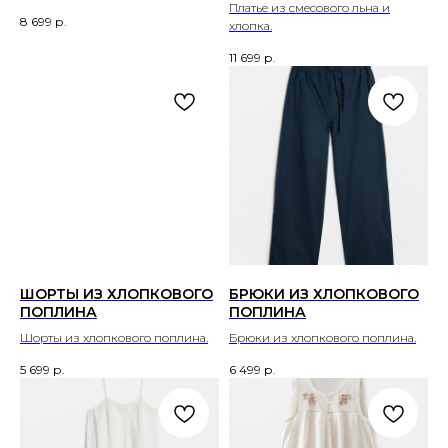
Платье из смесового льна и
8 699
р.
хлопка.
11 699
р.
ШОРТЫ ИЗ ХЛОПКОВОГО
БРЮКИ ИЗ ХЛОПКОВОГО
ПОПЛИНА
ПОПЛИНА
Шорты из хлопкового поплина.
Брюки из хлопкового поплина.
5 699
р.
6 499
р.