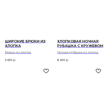
ШИРОКИЕ БРЮКИ ИЗ
ХЛОПКОВАЯ НОЧНАЯ
ХЛОПКА
РУБАШКА С КРУЖЕВОМ
Брюки из хлопка.
Ночная рубашка из хлопка.
5 699
р.
8 699
р.