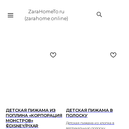
ZaraHomeTo.ru
|||
(zarahome.online)
ДЕТСКАЯ ПИЖАМА ИЗ
ДЕТСКАЯ ПИЖАМА В
ПОПЛИНА «КОРПОРАЦИЯ
ПОЛОСКУ
МОНСТРОВ»
Детская пижама из хлопка в
©DISNEY/PIXAR
вертикальную полоску.