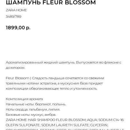
ШАМПУНЬ FLEUR BLOSSOM
ZARA HOME
3489/789
1899,00
р.
Заказать
Ароматизированный жидкий шампунь. Выпускается во флаконе с
дозатором.
Fleur Blossom | Сладость ландыша сочетается со свежими
травяными нотами эстрагона, а мускусная база придает
композиции обволакивающее тепло и утонченность.
Композиция аромата
Начальные ноты: бергамот, полынь.
Ноты сердца: гальбанум, лилия.
Базовые ноты: мускус, амбра.
ZARA HOME HAIR SHAMPOO FLEUR BLOSSOM; AQUA; SODIUM C14-16
OLEFIN SULFONATE; SODIUM LAURETH SULFATE; GLYCERIN;