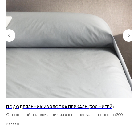
ПОДОДЕЯЛЬНИК ИЗ ХЛОПКА ПЕРКАЛЬ (300 НИТЕЙ)
ДЕ
ПР
Однотонный пододеяльник из хлопка перкаль плотностью 300
Дет
нитей.
8 699
р.
8 6