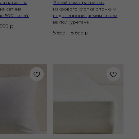
ая натяжная
Белый наматрасник из
из сатина
махрового хлопка с тонким
ю 500 нитей.
водонепроницаемым слоем
из полиуретана.
 999
р.
5 699—8 699
р.