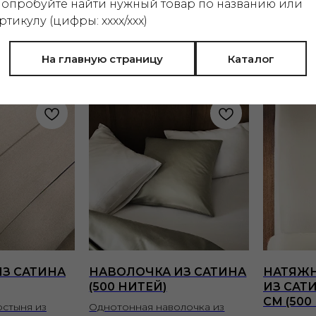
опробуйте найти нужный товар по названию или
3 599
р.
ртикулу (цифры: xxxx/xxx)
На главную страницу
Каталог
З САТИНА
НАВОЛОЧКА ИЗ САТИНА
НАТЯЖ
(500 НИТЕЙ)
ИЗ САТИ
СМ (500
стыня из
Однотонная наволочка из