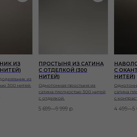
НИК ИЗ
ПРОСТЫНЯ ИЗ САТИНА
НАВОЛО
 НИТЕЙ)
С ОТДЕЛКОЙ (300
С ОКАН
НИТЕЙ)
НИТЕЙ)
додеяльник из
ью 300 нитей.
Однотонная простыня из
Однотонн
сатина плотностью 300 нитей
сатина пл
.
с отделкой.
с контрас
5 699—9 999
р.
4 499—5 