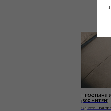
П
а
ПРОСТЫНЯ И
(500 НИТЕЙ)
Однотонная про