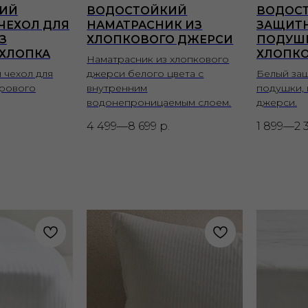
ИЙ
ВОДОСТОЙКИЙ
ВОДОС
ЧЕХОЛ ДЛЯ
НАМАТРАСНИК ИЗ
ЗАЩИТН
З
ХЛОПКОВОГО ДЖЕРСИ
ПОДУШ
 ХЛОПКА
ХЛОПК
Наматрасник из хлопкового
 чехол для
джерси белого цвета с
Белый защ
хрового
внутренним
подушки, 
водонепроницаемым слоем.
джерси.
4 499—8 699
р.
1 899—2 