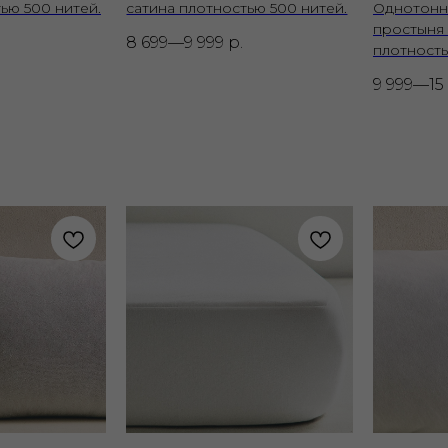
ью 500 нитей.
сатина плотностью 500 нитей.
Однотонн
простыня 
.
8 699—9 999
р.
плотность
9 999—15