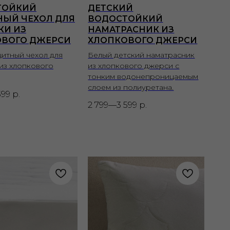
ТОЙКИЙ
ДЕТСКИЙ
ЫЙ ЧЕХОЛ ДЛЯ
ВОДОСТОЙКИЙ
КИ ИЗ
НАМАТРАСНИК ИЗ
ОВОГО ДЖЕРСИ
ХЛОПКОВОГО ДЖЕРСИ
итный чехол для
Белый детский наматрасник
из хлопкового
из хлопкового джерси с
тонким водонепроницаемым
слоем из полиуретана.
399
р.
2 799—3 599
р.