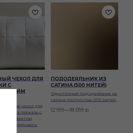
ЫЙ ЧЕХОЛ ДЛЯ
ПОДОДЕЯЛЬНИК ИЗ
КИ С
САТИНА (500 НИТЕЙ)
ДАЮЩИМ
Однотонный пододеяльник из
ТОМ
сатина плотностью 500 нитей.
защитный чехол для
12 999—18 099
р.
з хлопка перкаль с
щим эффектом,
им регулировать
ру.