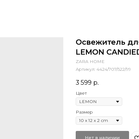
Освежитель дл
LEMON CANDIE
ZARA HOME
Артикул:
4424/707/522/99
3 599
р.
Цвет
Размер
Нет в наличии