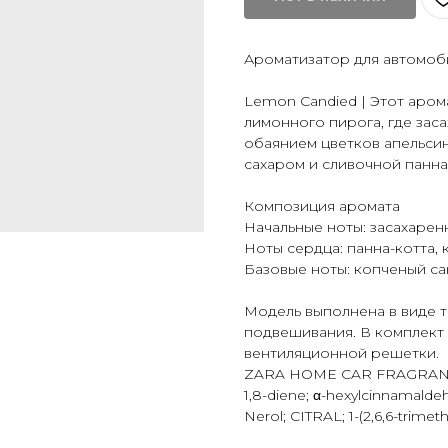
Ароматизатор для автомоб
Lemon Candied | Этот аро
лимонного пирога, где зас
обаянием цветков апельси
сахаром и сливочной панна
Композиция аромата
Начальные ноты: засахарен
Ноты сердца: панна-котта, 
Базовые ноты: копченый са
Модель выполнена в виде т
подвешивания. В комплект 
вентиляционной решетки.
ZARA HOME CAR FRAGRANC
1,8-diene; α-hexylcinnamalde
Nerol; CITRAL; 1-(2,6,6-trimet