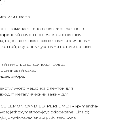
иля или шкафа.
мат напоминает тепло свежеиспеченного
ахаренный лимон встречается с нежным
на, подслащенных насыщенным коричневым
-коттой, окутанных уютными нотами ванили.
ный лимон, апельсиновая цедра.
коричневый сахар.
ндал, амбра.
екстильного мешочка с лентой для
входит металлический зажим для
E LEMON CANDIED; PERFUME; (R)-p-mentha-
hyde; (ethoxymethoxy)cyclododecane; Linalol;
hyl-1,3-cyclohexadien-1-yl)-2-buten-1-one