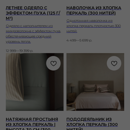
ЛЕТНЕЕ ОДЕЯЛО С
НАВОЛОЧКА ИЗ ХЛОПКА
ЭФФЕКТОМ ПУХА (125 Г/
ПЕРКАЛЬ (300 НИТЕЙ)
М²)
Однотонная наволочка из
Одеяло с наполнителем из
хлопка перкаль плотностью 300
микроволокна с эффектом пуха,
нитей.
обеспечивающее средний
4 499—5 699
р.
уровень тепла.
12 999—19 399
р.
НАТЯЖНАЯ ПРОСТЫНЯ
ПОДОДЕЯЛЬНИК ИЗ
ИЗ ХЛОПКА ПЕРКАЛЬ |
ХЛОПКА ПЕРКАЛЬ (300
ВЫСОТА 30 СМ (300
НИТЕЙ)