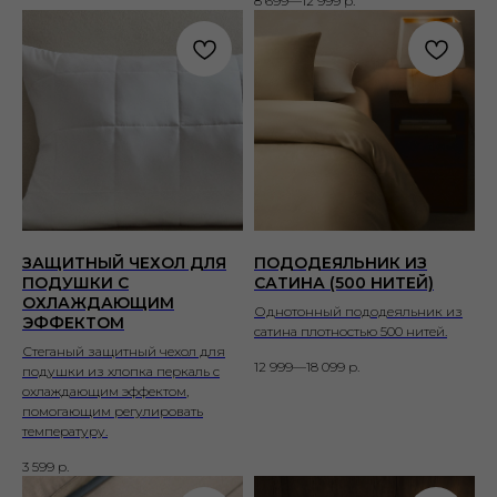
8 699—12 999
р.
ЗАЩИТНЫЙ ЧЕХОЛ ДЛЯ
ПОДОДЕЯЛЬНИК ИЗ
ПОДУШКИ С
САТИНА (500 НИТЕЙ)
ОХЛАЖДАЮЩИМ
Однотонный пододеяльник из
ЭФФЕКТОМ
сатина плотностью 500 нитей.
Стеганый защитный чехол для
12 999—18 099
р.
подушки из хлопка перкаль с
охлаждающим эффектом,
помогающим регулировать
температуру.
3 599
р.