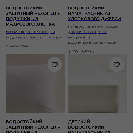
ВОДОСТОЙКИЙ
ВОДОСТОЙКИЙ
ЗАЩИТНЫЙ ЧЕХОЛ ДЛЯ
НАМАТРАСНИК ИЗ
ПОДУШКИ, ИЗ
ХЛОПКОВОГО ДЖЕРСИ
МАХРОВОГО ХЛОПКА
Наматрасник из хлопкового
Белый защитный чехол для
джерси белого цвета с
подушки, из махрового хлопка.
внутренним
водонепроницаемым слоем.
2 399—2 799
р.
4 499—8 699
р.
ВОДОСТОЙКИЙ
ДЕТСКИЙ
ЗАЩИТНЫЙ ЧЕХОЛ ДЛЯ
ВОДОСТОЙКИЙ
ПОДУШКИ ИЗ
НАМАТРАСНИК ИЗ