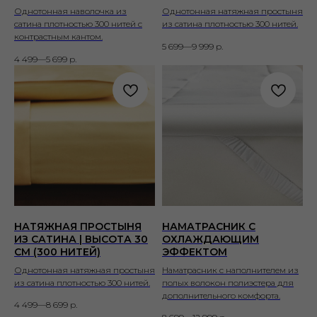
Однотонная наволочка из
Однотонная натяжная простыня
сатина плотностью 300 нитей с
из сатина плотностью 300 нитей.
контрастным кантом.
5 699—9 999
р.
4 499—5 699
р.
НАТЯЖНАЯ ПРОСТЫНЯ
НАМАТРАСНИК С
ИЗ САТИНА | ВЫСОТА 30
ОХЛАЖДАЮЩИМ
СМ (300 НИТЕЙ)
ЭФФЕКТОМ
Однотонная натяжная простыня
Наматрасник с наполнителем из
из сатина плотностью 300 нитей.
полых волокон полиэстера для
дополнительного комфорта.
4 499—8 699
р.