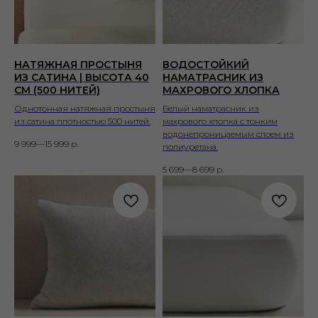
НАТЯЖНАЯ ПРОСТЫНЯ
ВОДОСТОЙКИЙ
ИЗ САТИНА | ВЫСОТА 40
НАМАТРАСНИК ИЗ
СМ (500 НИТЕЙ)
МАХРОВОГО ХЛОПКА
Однотонная натяжная простыня
Белый наматрасник из
из сатина плотностью 500 нитей.
махрового хлопка с тонким
водонепроницаемым слоем из
9 999—15 999
р.
полиуретана.
5 699—8 699
р.