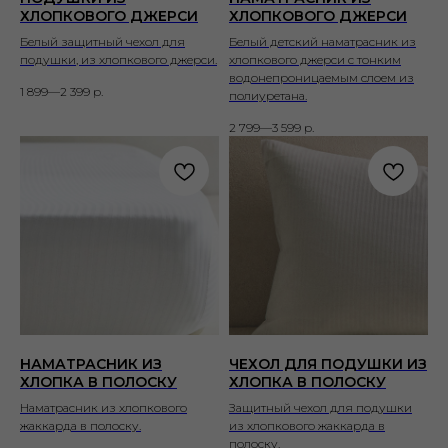
ХЛОПКОВОГО ДЖЕРСИ
ХЛОПКОВОГО ДЖЕРСИ
Белый защитный чехол для
Белый детский наматрасник из
подушки, из хлопкового джерси.
хлопкового джерси с тонким
водонепроницаемым слоем из
1 899—2 399
р.
полиуретана.
2 799—3 599
р.
НАМАТРАСНИК ИЗ
ЧЕХОЛ ДЛЯ ПОДУШКИ ИЗ
ХЛОПКА В ПОЛОСКУ
ХЛОПКА В ПОЛОСКУ
Наматрасник из хлопкового
Защитный чехол для подушки
жаккарда в полоску.
из хлопкового жаккарда в
полоску.