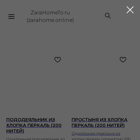
ZaraHomeTo.ru
|||
(zarahome.online)
ПОДОДЕЯЛЬНИК ИЗ
ПРОСТЫНЯ ИЗ ХЛОПКА
ХЛОПКА ПЕРКАЛЬ (200
ПЕРКАЛЬ (200 НИТЕЙ)
НИТЕЙ)
Однотонная простыня из
Однотонный пододеяльник из
хлопка перкаль плотностью 200