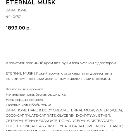
ETERNAL MUSK
ZARA HOME
4440/701
1899,00
р.
Заказать
Ароматизированный крем для рук и тела. Флакон с дозатором.
ETERNAL MUSK | Яркий аромат с характерными древесными
нотами, смягченными деликатными цветочными оттенками.
Композиция аромата
Начальные ноты: бергамот, фиалка.
Ноты сердца: ветивер.
Базовые ноты: бобы тонка.
ZARA HOME HAND & BODY CREAM ETERNAL MUSK; WATER (AQUA);
COCO-CAPRYLATE/CAPRATE; GLYCERIN; DICAPRYLYL ETHER;
CETEARYL ETHYLHEXANOATE; POLYGLYCERYL-6 DISTEARATE;
DIMETHICONE; POTASSIUM CETYL PHOSPHATE; PHENOXYETHANOL;