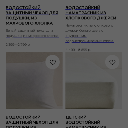
ВОДОСТОЙКИЙ
ВОДОСТОЙКИЙ
ЗАЩИТНЫЙ ЧЕХОЛ ДЛЯ
НАМАТРАСНИК ИЗ
ПОДУШКИ, ИЗ
ХЛОПКОВОГО ДЖЕРСИ
МАХРОВОГО ХЛОПКА
Наматрасник из хлопкового
Белый защитный чехол для
джерси белого цвета с
подушки, из махрового хлопка.
внутренним
водонепроницаемым слоем.
2 399—2 799
р.
4 499—8 699
р.
ВОДОСТОЙКИЙ
ДЕТСКИЙ
ЗАЩИТНЫЙ ЧЕХОЛ ДЛЯ
ВОДОСТОЙКИЙ
ПОДУШКИ ИЗ
НАМАТРАСНИК ИЗ