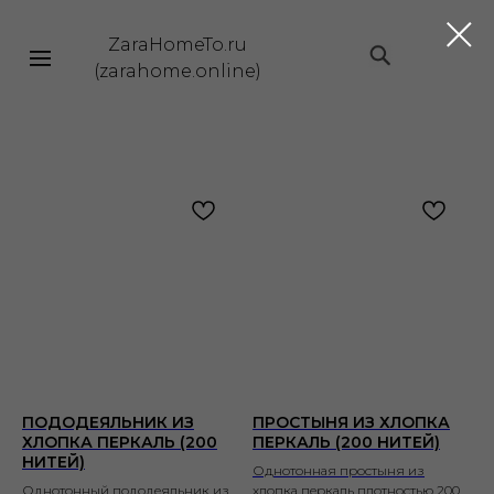
ZaraHomeTo.ru
|||
(zarahome.online)
ПОДОДЕЯЛЬНИК ИЗ
ПРОСТЫНЯ ИЗ ХЛОПКА
ХЛОПКА ПЕРКАЛЬ (200
ПЕРКАЛЬ (200 НИТЕЙ)
НИТЕЙ)
Однотонная простыня из
Однотонный пододеяльник из
хлопка перкаль плотностью 200