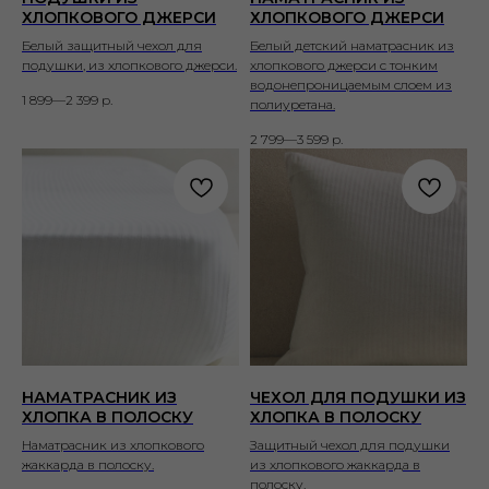
ХЛОПКОВОГО ДЖЕРСИ
ХЛОПКОВОГО ДЖЕРСИ
Белый защитный чехол для
Белый детский наматрасник из
подушки, из хлопкового джерси.
хлопкового джерси с тонким
водонепроницаемым слоем из
1 899—2 399
р.
полиуретана.
2 799—3 599
р.
НАМАТРАСНИК ИЗ
ЧЕХОЛ ДЛЯ ПОДУШКИ ИЗ
ХЛОПКА В ПОЛОСКУ
ХЛОПКА В ПОЛОСКУ
Наматрасник из хлопкового
Защитный чехол для подушки
жаккарда в полоску.
из хлопкового жаккарда в
полоску.