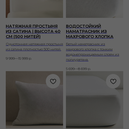
НАТЯЖНАЯ ПРОСТЫНЯ
ВОДОСТОЙКИЙ
ИЗ САТИНА | ВЫСОТА 40
НАМАТРАСНИК ИЗ
СМ (500 НИТЕЙ)
МАХРОВОГО ХЛОПКА
Однотонная натяжная простыня
Белый наматрасник из
из сатина плотностью 500 нитей.
махрового хлопка с тонким
водонепроницаемым слоем из
9 999—15 999
р.
полиуретана.
5 699—8 699
р.