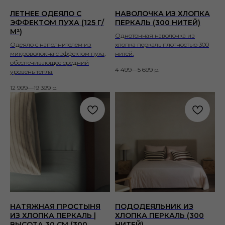
ЛЕТНЕЕ ОДЕЯЛО С
НАВОЛОЧКА ИЗ ХЛОПКА
ЭФФЕКТОМ ПУХА (125 Г/
ПЕРКАЛЬ (300 НИТЕЙ)
М²)
Однотонная наволочка из
Одеяло с наполнителем из
хлопка перкаль плотностью 300
микроволокна с эффектом пуха,
нитей.
обеспечивающее средний
4 499—5 699
р.
уровень тепла.
12 999—19 399
р.
НАТЯЖНАЯ ПРОСТЫНЯ
ПОДОДЕЯЛЬНИК ИЗ
ИЗ ХЛОПКА ПЕРКАЛЬ |
ХЛОПКА ПЕРКАЛЬ (300
ВЫСОТА 30 СМ (300
НИТЕЙ)