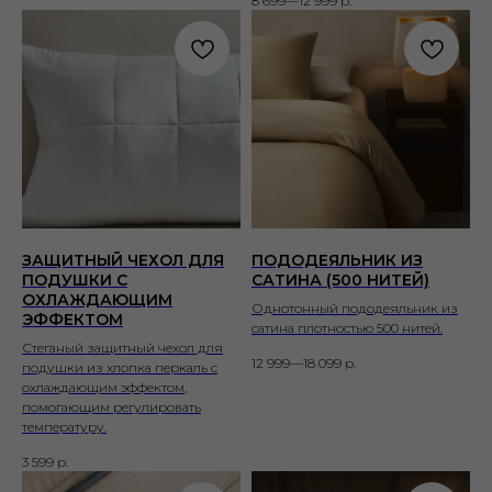
8 699—12 999
р.
ЗАЩИТНЫЙ ЧЕХОЛ ДЛЯ
ПОДОДЕЯЛЬНИК ИЗ
ПОДУШКИ С
САТИНА (500 НИТЕЙ)
ОХЛАЖДАЮЩИМ
Однотонный пододеяльник из
ЭФФЕКТОМ
сатина плотностью 500 нитей.
Стеганый защитный чехол для
12 999—18 099
р.
подушки из хлопка перкаль с
охлаждающим эффектом,
помогающим регулировать
температуру.
3 599
р.