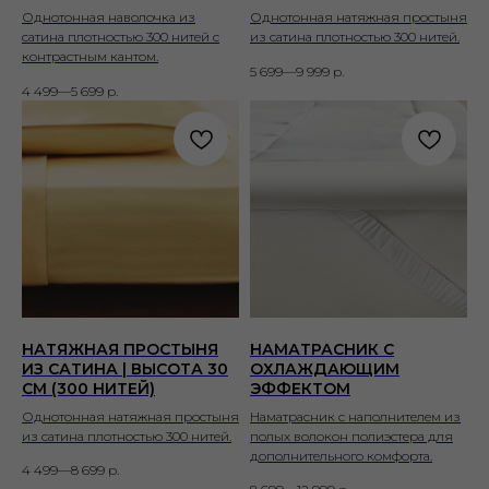
Однотонная наволочка из
Однотонная натяжная простыня
сатина плотностью 300 нитей с
из сатина плотностью 300 нитей.
контрастным кантом.
5 699—9 999
р.
4 499—5 699
р.
НАТЯЖНАЯ ПРОСТЫНЯ
НАМАТРАСНИК С
ИЗ САТИНА | ВЫСОТА 30
ОХЛАЖДАЮЩИМ
СМ (300 НИТЕЙ)
ЭФФЕКТОМ
Однотонная натяжная простыня
Наматрасник с наполнителем из
из сатина плотностью 300 нитей.
полых волокон полиэстера для
дополнительного комфорта.
4 499—8 699
р.