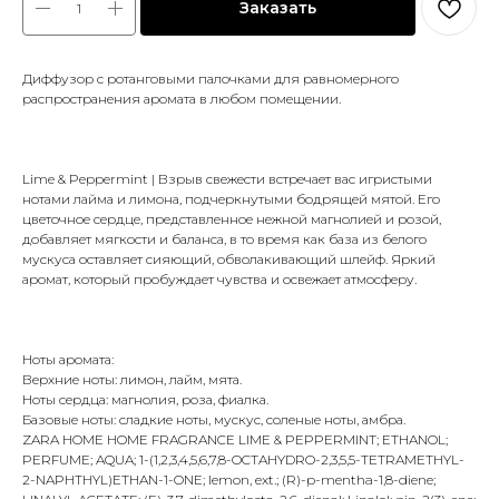
Заказать
Диффузор с ротанговыми палочками для равномерного
распространения аромата в любом помещении.
Lime & Peppermint | Взрыв свежести встречает вас игристыми
нотами лайма и лимона, подчеркнутыми бодрящей мятой. Его
цветочное сердце, представленное нежной магнолией и розой,
добавляет мягкости и баланса, в то время как база из белого
мускуса оставляет сияющий, обволакивающий шлейф. Яркий
аромат, который пробуждает чувства и освежает атмосферу.
Ноты аромата:
Верхние ноты: лимон, лайм, мята.
Ноты сердца: магнолия, роза, фиалка.
Базовые ноты: сладкие ноты, мускус, соленые ноты, амбра.
ZARA HOME HOME FRAGRANCE LIME & PEPPERMINT; ETHANOL;
PERFUME; AQUA; 1-(1,2,3,4,5,6,7,8-OCTAHYDRO-2,3,5,5-TETRAMETHYL-
2-NAPHTHYL)ETHAN-1-ONE; lemon, ext.; (R)-p-mentha-1,8-diene;