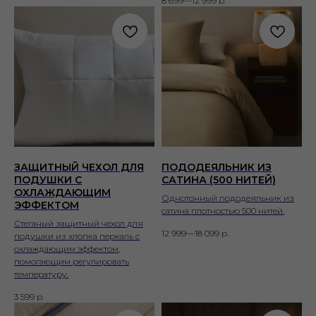
8 699—12 999
р.
ЗАЩИТНЫЙ ЧЕХОЛ ДЛЯ
ПОДОДЕЯЛЬНИК ИЗ
ПОДУШКИ С
САТИНА (500 НИТЕЙ)
ОХЛАЖДАЮЩИМ
Однотонный пододеяльник из
ЭФФЕКТОМ
сатина плотностью 500 нитей.
Стеганый защитный чехол для
12 999—18 099
р.
подушки из хлопка перкаль с
охлаждающим эффектом,
помогающим регулировать
температуру.
3 599
р.