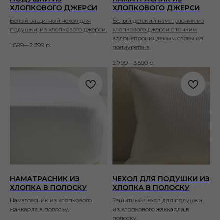
ХЛОПКОВОГО ДЖЕРСИ
ХЛОПКОВОГО ДЖЕРСИ
Белый защитный чехол для
Белый детский наматрасник из
подушки, из хлопкового джерси.
хлопкового джерси с тонким
водонепроницаемым слоем из
1 899—2 399
р.
полиуретана.
2 799—3 599
р.
НАМАТРАСНИК ИЗ
ЧЕХОЛ ДЛЯ ПОДУШКИ ИЗ
ХЛОПКА В ПОЛОСКУ
ХЛОПКА В ПОЛОСКУ
Наматрасник из хлопкового
Защитный чехол для подушки
жаккарда в полоску.
из хлопкового жаккарда в
полоску.