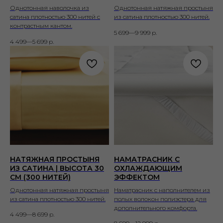
Однотонная наволочка из
Однотонная натяжная простыня
сатина плотностью 300 нитей с
из сатина плотностью 300 нитей.
контрастным кантом.
5 699—9 999
р.
4 499—5 699
р.
НАТЯЖНАЯ ПРОСТЫНЯ
НАМАТРАСНИК С
ИЗ САТИНА | ВЫСОТА 30
ОХЛАЖДАЮЩИМ
СМ (300 НИТЕЙ)
ЭФФЕКТОМ
Однотонная натяжная простыня
Наматрасник с наполнителем из
из сатина плотностью 300 нитей.
полых волокон полиэстера для
дополнительного комфорта.
4 499—8 699
р.