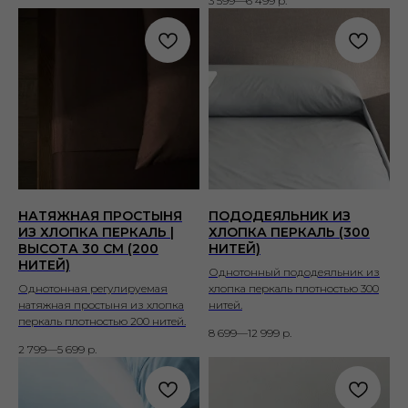
3 599—6 499
р.
НАТЯЖНАЯ ПРОСТЫНЯ
ПОДОДЕЯЛЬНИК ИЗ
ИЗ ХЛОПКА ПЕРКАЛЬ |
ХЛОПКА ПЕРКАЛЬ (300
ВЫСОТА 30 СМ (200
НИТЕЙ)
НИТЕЙ)
Однотонный пододеяльник из
Однотонная регулируемая
хлопка перкаль плотностью 300
натяжная простыня из хлопка
нитей.
перкаль плотностью 200 нитей.
8 699—12 999
р.
2 799—5 699
р.