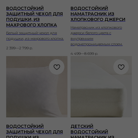
ВОДОСТОЙКИЙ
ВОДОСТОЙКИЙ
ЗАЩИТНЫЙ ЧЕХОЛ ДЛЯ
НАМАТРАСНИК ИЗ
ПОДУШКИ, ИЗ
ХЛОПКОВОГО ДЖЕРСИ
МАХРОВОГО ХЛОПКА
Наматрасник из хлопкового
Белый защитный чехол для
джерси белого цвета с
подушки, из махрового хлопка.
внутренним
водонепроницаемым слоем.
2 399—2 799
р.
4 499—8 699
р.
ВОДОСТОЙКИЙ
ДЕТСКИЙ
ЗАЩИТНЫЙ ЧЕХОЛ ДЛЯ
ВОДОСТОЙКИЙ
ПОДУШКИ ИЗ
НАМАТРАСНИК ИЗ