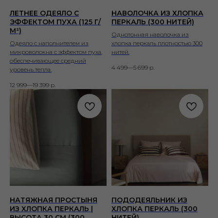
ЛЕТНЕЕ ОДЕЯЛО С
НАВОЛОЧКА ИЗ ХЛОПКА
ЭФФЕКТОМ ПУХА (125 Г/
ПЕРКАЛЬ (300 НИТЕЙ)
М²)
Однотонная наволочка из
Одеяло с наполнителем из
хлопка перкаль плотностью 300
микроволокна с эффектом пуха,
нитей.
обеспечивающее средний
4 499—5 699
р.
уровень тепла.
12 999—19 399
р.
НАТЯЖНАЯ ПРОСТЫНЯ
ПОДОДЕЯЛЬНИК ИЗ
ИЗ ХЛОПКА ПЕРКАЛЬ |
ХЛОПКА ПЕРКАЛЬ (300
ВЫСОТА 30 СМ (300
НИТЕЙ)