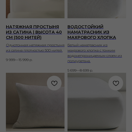
НАТЯЖНАЯ ПРОСТЫНЯ
ВОДОСТОЙКИЙ
ИЗ САТИНА | ВЫСОТА 40
НАМАТРАСНИК ИЗ
СМ (500 НИТЕЙ)
МАХРОВОГО ХЛОПКА
Однотонная натяжная простыня
Белый наматрасник из
из сатина плотностью 500 нитей.
махрового хлопка с тонким
водонепроницаемым слоем из
9 999—15 999
р.
полиуретана.
5 699—8 699
р.