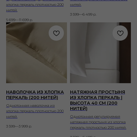
хлопка перкаль плотностью 200
нитей.
нитей.
3 599—6 499
р.
5 699—11 699
р.
НАВОЛОЧКА ИЗ ХЛОПКА
НАТЯЖНАЯ ПРОСТЫНЯ
ПЕРКАЛЬ (200 НИТЕЙ)
ИЗ ХЛОПКА ПЕРКАЛЬ |
ВЫСОТА 40 СМ (200
Однотонная наволочка из
НИТЕЙ)
хлопка перкаль плотностью 200
нитей.
Однотонная регулируемая
натяжная простыня из хлопка
3 599—3 999
р.
перкаль плотностью 200 нитей.