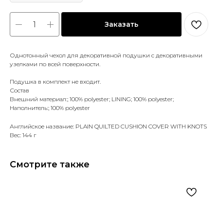
Заказать
Однотонный чехол для декоративной подушки с декоративными
узелками по всей поверхности.
Подушка в комплект не входит.
Состав
Внешний материал:; 100% polyester; LINING; 100% polyester;
Наполнитель:; 100% polyester
Английское название: PLAIN QUILTED CUSHION COVER WITH KNOTS
Вес: 144 г
Смотрите также