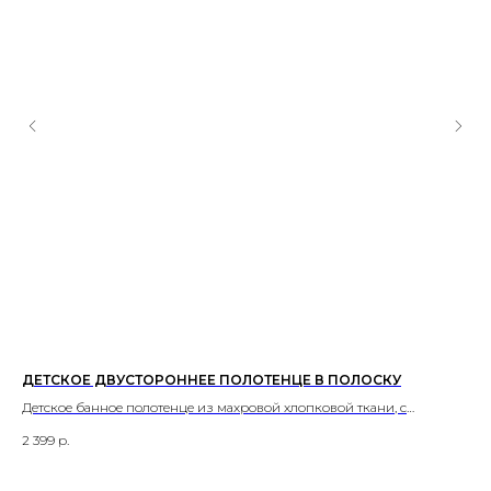
ДЕТСКОЕ ДВУСТОРОННЕЕ ПОЛОТЕНЦЕ В ПОЛОСКУ
ДЕ
Детское банное полотенце из махровой хлопковой ткани, с
Вн
контрастным двусторонним рисунком в полоску.
к 
2 399
р.
1 8