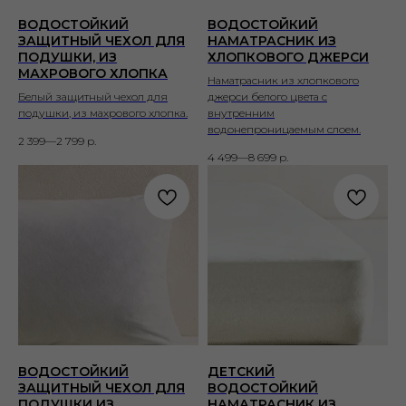
ВОДОСТОЙКИЙ
ВОДОСТОЙКИЙ
ЗАЩИТНЫЙ ЧЕХОЛ ДЛЯ
НАМАТРАСНИК ИЗ
ПОДУШКИ, ИЗ
ХЛОПКОВОГО ДЖЕРСИ
МАХРОВОГО ХЛОПКА
Наматрасник из хлопкового
Белый защитный чехол для
джерси белого цвета с
подушки, из махрового хлопка.
внутренним
водонепроницаемым слоем.
2 399—2 799
р.
4 499—8 699
р.
ВОДОСТОЙКИЙ
ДЕТСКИЙ
ЗАЩИТНЫЙ ЧЕХОЛ ДЛЯ
ВОДОСТОЙКИЙ
ПОДУШКИ ИЗ
НАМАТРАСНИК ИЗ