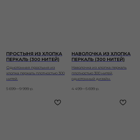
ПРОСТЫНЯ ИЗ ХЛОПКА
НАВОЛОЧКА ИЗ ХЛОПКА
ПЕРКАЛЬ (300 НИТЕЙ)
ПЕРКАЛЬ (300 НИТЕЙ)
Однотонная простыня из
Наволочка из хлопка перкаль
хлопка перкаль плотностью 300
плотностью 300 нитей,
нитей.
однотонный дизайн.
5 699—9 999
р.
4 499—5 699
р.