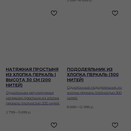
3 599—6 499
р.
НАТЯЖНАЯ ПРОСТЫНЯ
ПОДОДЕЯЛЬНИК ИЗ
ИЗ ХЛОПКА ПЕРКАЛЬ |
ХЛОПКА ПЕРКАЛЬ (300
ВЫСОТА 30 СМ (200
НИТЕЙ)
НИТЕЙ)
Однотонный пододеяльник из
Однотонная регулируемая
хлопка перкаль плотностью 300
натяжная простыня из хлопка
нитей.
перкаль плотностью 200 нитей.
8 699—12 999
р.
2 799—5 699
р.