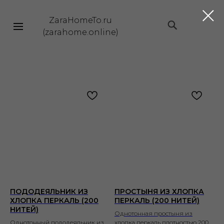
ZaraHomeTo.ru
|||
(zarahome.online)
ПОДОДЕЯЛЬНИК ИЗ
ПРОСТЫНЯ ИЗ ХЛОПКА
ХЛОПКА ПЕРКАЛЬ (200
ПЕРКАЛЬ (200 НИТЕЙ)
НИТЕЙ)
Однотонная простыня из
Однотонный пододеяльник из
хлопка перкаль плотностью 200