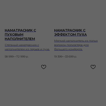
НАМАТРАСНИК С
НАМАТРАСНИК С
ПУХОВЫМ
ЭФФЕКТОМ ПУХА
НАПОЛНИТЕЛЕМ
Мягкий наполнитель из полых
Стеганый наматрасник с
волокон полиэстера для
наполнителем из перьев и пуха.
большего комфорта.
58 999—72 999
р.
19 399—33 699
р.