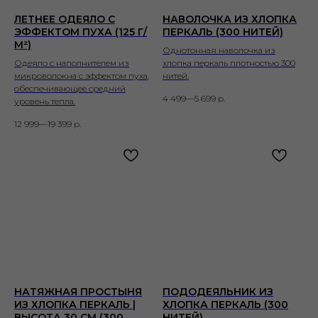
ЛЕТНЕЕ ОДЕЯЛО С
НАВОЛОЧКА ИЗ ХЛОПКА
ЭФФЕКТОМ ПУХА (125 Г/
ПЕРКАЛЬ (300 НИТЕЙ)
М²)
Однотонная наволочка из
Одеяло с наполнителем из
хлопка перкаль плотностью 300
микроволокна с эффектом пуха,
нитей.
обеспечивающее средний
4 499—5 699
р.
уровень тепла.
12 999—19 399
р.
НАТЯЖНАЯ ПРОСТЫНЯ
ПОДОДЕЯЛЬНИК ИЗ
ИЗ ХЛОПКА ПЕРКАЛЬ |
ХЛОПКА ПЕРКАЛЬ (300
ВЫСОТА 30 СМ (300
НИТЕЙ)