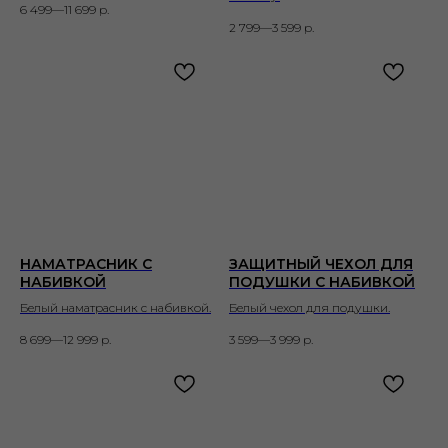
6 499—11 699
р.
2 799—3 599
р.
НАМАТРАСНИК С
ЗАЩИТНЫЙ ЧЕХОЛ ДЛЯ
НАБИВКОЙ
ПОДУШКИ С НАБИВКОЙ
Белый наматрасник с набивкой.
Белый чехол для подушки.
8 699—12 999
р.
3 599—3 999
р.