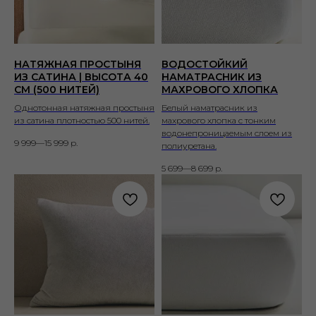
НАТЯЖНАЯ ПРОСТЫНЯ
ВОДОСТОЙКИЙ
ИЗ САТИНА | ВЫСОТА 40
НАМАТРАСНИК ИЗ
СМ (500 НИТЕЙ)
МАХРОВОГО ХЛОПКА
Однотонная натяжная простыня
Белый наматрасник из
из сатина плотностью 500 нитей.
махрового хлопка с тонким
водонепроницаемым слоем из
9 999—15 999
р.
полиуретана.
5 699—8 699
р.