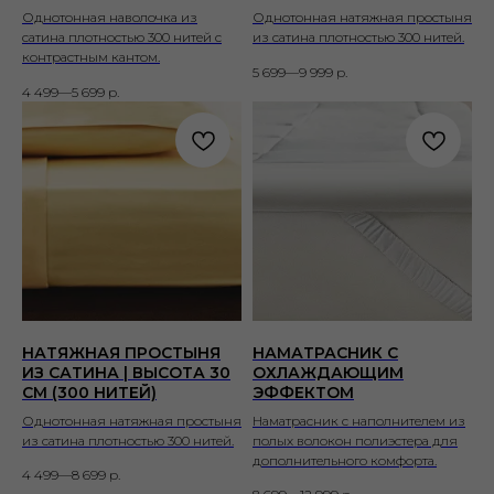
Однотонная наволочка из
Однотонная натяжная простыня
сатина плотностью 300 нитей с
из сатина плотностью 300 нитей.
контрастным кантом.
5 699—9 999
р.
4 499—5 699
р.
НАТЯЖНАЯ ПРОСТЫНЯ
НАМАТРАСНИК С
ИЗ САТИНА | ВЫСОТА 30
ОХЛАЖДАЮЩИМ
СМ (300 НИТЕЙ)
ЭФФЕКТОМ
Однотонная натяжная простыня
Наматрасник с наполнителем из
из сатина плотностью 300 нитей.
полых волокон полиэстера для
дополнительного комфорта.
4 499—8 699
р.