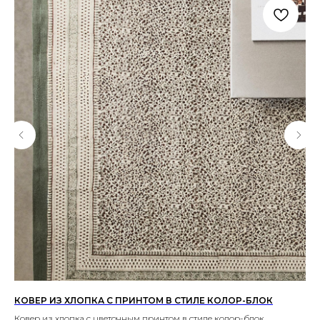
РИ
КОВЕР ИЗ ХЛОПКА С ПРИНТОМ В СТИЛЕ КОЛОР-БЛОК
КО
Ковер из хлопка с цветочным принтом в стиле колор-блок,
Хло