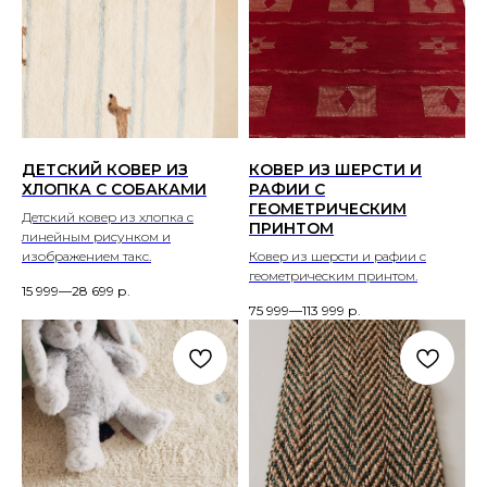
ДЕТСКИЙ КОВЕР ИЗ
КОВЕР ИЗ ШЕРСТИ И
ХЛОПКА С СОБАКАМИ
РАФИИ С
ГЕОМЕТРИЧЕСКИМ
Детский ковер из хлопка с
ПРИНТОМ
линейным рисунком и
изображением такс.
Ковер из шерсти и рафии с
геометрическим принтом.
15 999—28 699
р.
75 999—113 999
р.