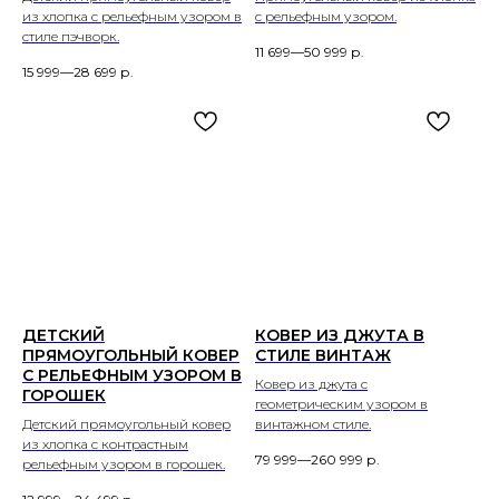
из хлопка с рельефным узором в
с рельефным узором.
стиле пэчворк.
11 699—50 999
р.
15 999—28 699
р.
ДЕТСКИЙ
КОВЕР ИЗ ДЖУТА В
ПРЯМОУГОЛЬНЫЙ КОВЕР
СТИЛЕ ВИНТАЖ
С РЕЛЬЕФНЫМ УЗОРОМ В
Ковер из джута с
ГОРОШЕК
геометрическим узором в
Детский прямоугольный ковер
винтажном стиле.
из хлопка с контрастным
79 999—260 999
р.
рельефным узором в горошек.