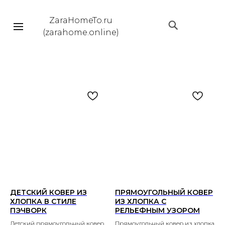
ZaraHomeTo.ru
|||
(zarahome.online)
ДЕТСКИЙ КОВЕР ИЗ
ПРЯМОУГОЛЬНЫЙ КОВЕР
ХЛОПКА В СТИЛЕ
ИЗ ХЛОПКА С
ПЭЧВОРК
РЕЛЬЕФНЫМ УЗОРОМ
Детский прямоугольный ковер
Прямоугольный ковер из хлопка