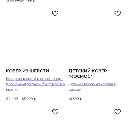
12 999—24 499
р.
КОВЕР ИЗ ШЕРСТИ
ДЕТСКИЙ КОВЕР
"КОСМОС"
Ковер из шерсти в стиле колор-
блок с контрастной бахромой по
Детский ковер из хлопка и
краям.
шерсти.
24 499—63 999
р.
16 399
р.