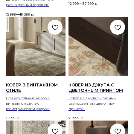
12 999—37 999
р.
разноцветный горошек.
15 999—19 399
р.
КОВЕР В ВИНТАЖНОМ
КОВЕР ИЗ ДЖУТА С
СТИЛЕ
ЦВЕТОЧНЫМ ПРИНТОМ
Прямоугольный ковер в
Ковер из джута с крупным
винтажном стиле с
разноцветным цветочным
геометрическим узором.
принтом.
11 699
р.
75 999
р.