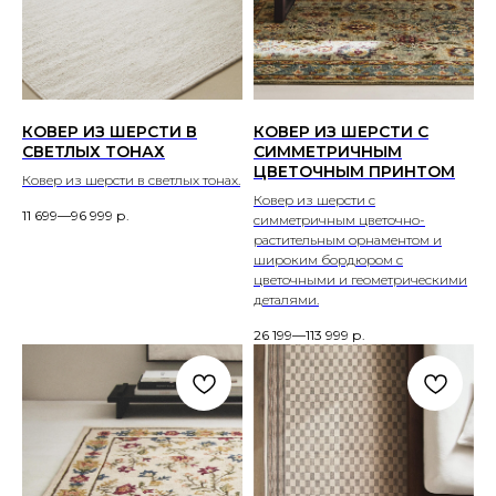
КОВЕР ИЗ ШЕРСТИ В
КОВЕР ИЗ ШЕРСТИ С
СВЕТЛЫХ ТОНАХ
СИММЕТРИЧНЫМ
ЦВЕТОЧНЫМ ПРИНТОМ
Ковер из шерсти в светлых тонах.
Ковер из шерсти с
11 699—96 999
р.
симметричным цветочно-
растительным орнаментом и
широким бордюром с
цветочными и геометрическими
деталями.
26 199—113 999
р.