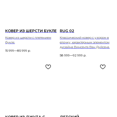
КОВЕР ИЗ ШЕРСТИ БУКЛЕ
RUG 02
Ковер из шерсти с плетением
Классический ковер с узором в
букле.
елочку, характерным элементом
дизайна Винсента Ван Дуйсена.
15 999—85 999
р.
58 999—92 999
р.