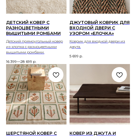
ДЕТСКИЙ КОВЕР С
ДЖУТОВЫЙ КОВРИК ДЛЯ
РАЗНОЦВЕТНЫМИ
ВХОДНОЙ ДВЕРИ С
ВЫШИТЫМИ РОМБАМИ
УЗОРОМ «ЕЛОЧКА»
Детский прямоугольный ковер
Коврик для входной двери из
из хлопка с разноцветными
джута.
вышитыми ромбами.
5 699
р.
16 399—28 699
р.
ШЕРСТЯНОЙ КОВЕР С
КОВЕР ИЗ ДЖУТА И