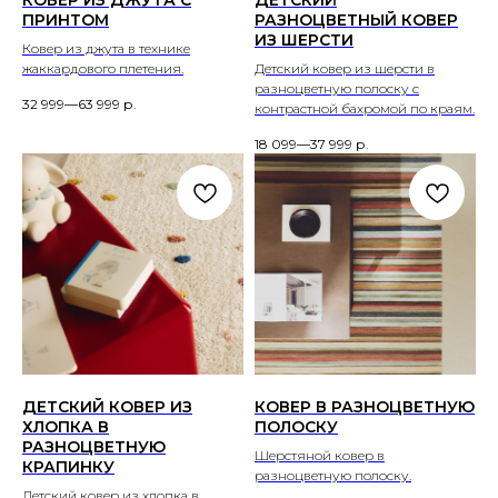
КОВЕР ИЗ ДЖУТА С
ДЕТСКИЙ
ПРИНТОМ
РАЗНОЦВЕТНЫЙ КОВЕР
ИЗ ШЕРСТИ
Ковер из джута в технике
жаккардового плетения.
Детский ковер из шерсти в
разноцветную полоску с
32 999—63 999
р.
контрастной бахромой по краям.
18 099—37 999
р.
ДЕТСКИЙ КОВЕР ИЗ
КОВЕР В РАЗНОЦВЕТНУЮ
ХЛОПКА В
ПОЛОСКУ
РАЗНОЦВЕТНУЮ
Шерстяной ковер в
КРАПИНКУ
разноцветную полоску.
Детский ковер из хлопка в