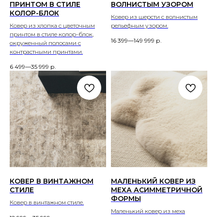
ПРИНТОМ В СТИЛЕ
ВОЛНИСТЫМ УЗОРОМ
КОЛОР-БЛОК
Ковер из шерсти с волнистым
Ковер из хлопка с цветочным
рельефным узором.
принтом в стиле колор-блок,
16 399—149 999
р.
окруженный полосами с
контрастными принтами.
6 499—35 999
р.
КОВЕР В ВИНТАЖНОМ
МАЛЕНЬКИЙ КОВЕР ИЗ
СТИЛЕ
МЕХА АСИММЕТРИЧНОЙ
ФОРМЫ
Ковер в винтажном стиле.
Маленький ковер из меха