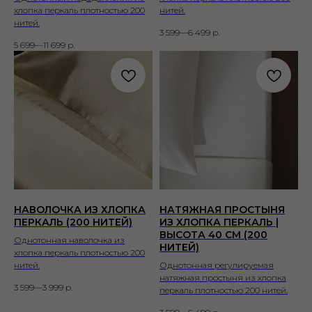
хлопка перкаль плотностью 200
нитей.
нитей.
3 599—6 499
р.
5 699—11 699
р.
НАВОЛОЧКА ИЗ ХЛОПКА
НАТЯЖНАЯ ПРОСТЫНЯ
ПЕРКАЛЬ (200 НИТЕЙ)
ИЗ ХЛОПКА ПЕРКАЛЬ |
ВЫСОТА 40 СМ (200
Однотонная наволочка из
НИТЕЙ)
хлопка перкаль плотностью 200
нитей.
Однотонная регулируемая
натяжная простыня из хлопка
3 599—3 999
р.
перкаль плотностью 200 нитей.