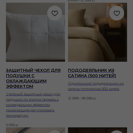
8 699—12 999
р.
ЗАЩИТНЫЙ ЧЕХОЛ ДЛЯ
ПОДОДЕЯЛЬНИК ИЗ
ПОДУШКИ С
САТИНА (500 НИТЕЙ)
ОХЛАЖДАЮЩИМ
Однотонный пододеяльник из
ЭФФЕКТОМ
сатина плотностью 500 нитей.
Стеганый защитный чехол для
12 999—18 099
р.
подушки из хлопка перкаль с
охлаждающим эффектом,
помогающим регулировать
температуру.
3 599
р.