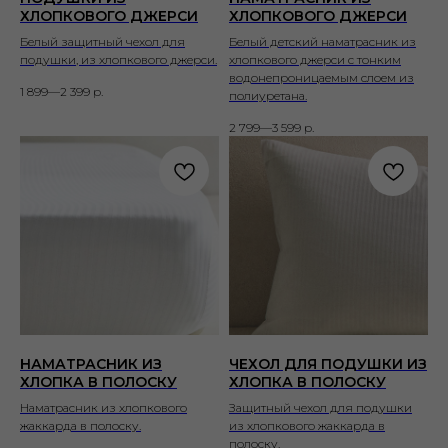
ХЛОПКОВОГО ДЖЕРСИ
ХЛОПКОВОГО ДЖЕРСИ
Белый защитный чехол для
Белый детский наматрасник из
подушки, из хлопкового джерси.
хлопкового джерси с тонким
водонепроницаемым слоем из
1 899—2 399
р.
полиуретана.
2 799—3 599
р.
НАМАТРАСНИК ИЗ
ЧЕХОЛ ДЛЯ ПОДУШКИ ИЗ
ХЛОПКА В ПОЛОСКУ
ХЛОПКА В ПОЛОСКУ
Наматрасник из хлопкового
Защитный чехол для подушки
жаккарда в полоску.
из хлопкового жаккарда в
полоску.