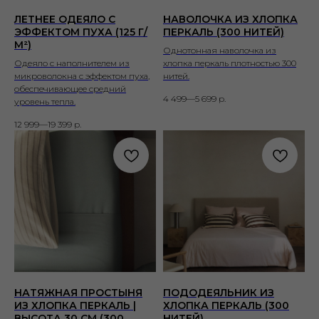
ЛЕТНЕЕ ОДЕЯЛО С
НАВОЛОЧКА ИЗ ХЛОПКА
ЭФФЕКТОМ ПУХА (125 Г/
ПЕРКАЛЬ (300 НИТЕЙ)
М²)
Однотонная наволочка из
Одеяло с наполнителем из
хлопка перкаль плотностью 300
микроволокна с эффектом пуха,
нитей.
обеспечивающее средний
4 499—5 699
р.
уровень тепла.
12 999—19 399
р.
НАТЯЖНАЯ ПРОСТЫНЯ
ПОДОДЕЯЛЬНИК ИЗ
ИЗ ХЛОПКА ПЕРКАЛЬ |
ХЛОПКА ПЕРКАЛЬ (300
ВЫСОТА 30 СМ (300
НИТЕЙ)