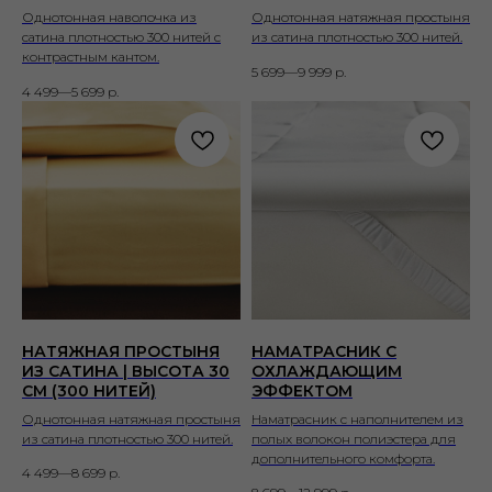
Однотонная наволочка из
Однотонная натяжная простыня
сатина плотностью 300 нитей с
из сатина плотностью 300 нитей.
контрастным кантом.
5 699—9 999
р.
4 499—5 699
р.
НАТЯЖНАЯ ПРОСТЫНЯ
НАМАТРАСНИК С
ИЗ САТИНА | ВЫСОТА 30
ОХЛАЖДАЮЩИМ
СМ (300 НИТЕЙ)
ЭФФЕКТОМ
Однотонная натяжная простыня
Наматрасник с наполнителем из
из сатина плотностью 300 нитей.
полых волокон полиэстера для
дополнительного комфорта.
4 499—8 699
р.