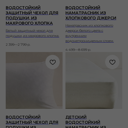
ВОДОСТОЙКИЙ
ВОДОСТОЙКИЙ
ЗАЩИТНЫЙ ЧЕХОЛ ДЛЯ
НАМАТРАСНИК ИЗ
ПОДУШКИ, ИЗ
ХЛОПКОВОГО ДЖЕРСИ
МАХРОВОГО ХЛОПКА
Наматрасник из хлопкового
Белый защитный чехол для
джерси белого цвета с
подушки, из махрового хлопка.
внутренним
водонепроницаемым слоем.
2 399—2 799
р.
4 499—8 699
р.
ВОДОСТОЙКИЙ
ДЕТСКИЙ
ЗАЩИТНЫЙ ЧЕХОЛ ДЛЯ
ВОДОСТОЙКИЙ
ПОДУШКИ ИЗ
НАМАТРАСНИК ИЗ