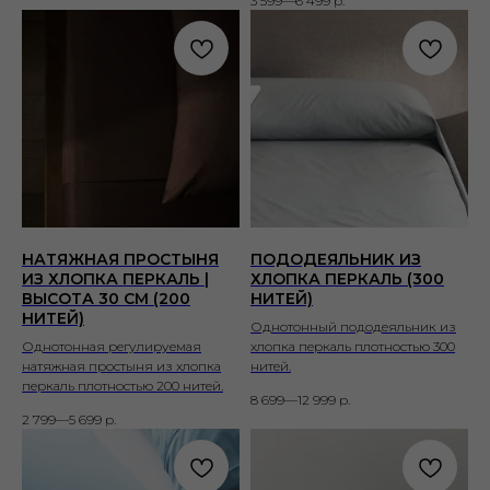
3 599—6 499
р.
НАТЯЖНАЯ ПРОСТЫНЯ
ПОДОДЕЯЛЬНИК ИЗ
ИЗ ХЛОПКА ПЕРКАЛЬ |
ХЛОПКА ПЕРКАЛЬ (300
ВЫСОТА 30 СМ (200
НИТЕЙ)
НИТЕЙ)
Однотонный пододеяльник из
Однотонная регулируемая
хлопка перкаль плотностью 300
натяжная простыня из хлопка
нитей.
перкаль плотностью 200 нитей.
8 699—12 999
р.
2 799—5 699
р.