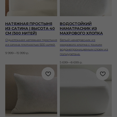
НАТЯЖНАЯ ПРОСТЫНЯ
ВОДОСТОЙКИЙ
ИЗ САТИНА | ВЫСОТА 40
НАМАТРАСНИК ИЗ
СМ (500 НИТЕЙ)
МАХРОВОГО ХЛОПКА
Однотонная натяжная простыня
Белый наматрасник из
из сатина плотностью 500 нитей.
махрового хлопка с тонким
водонепроницаемым слоем из
9 999—15 999
р.
полиуретана.
5 699—8 699
р.