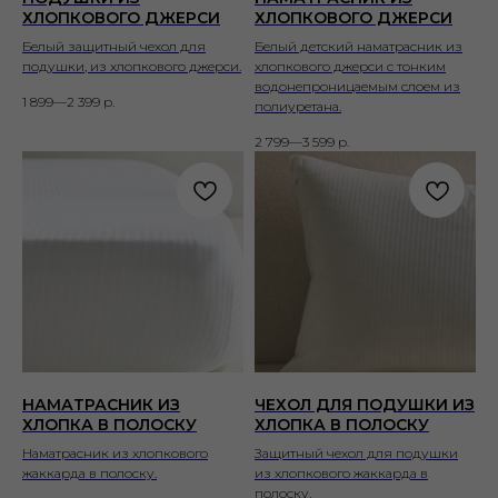
ХЛОПКОВОГО ДЖЕРСИ
ХЛОПКОВОГО ДЖЕРСИ
Белый защитный чехол для
Белый детский наматрасник из
подушки, из хлопкового джерси.
хлопкового джерси с тонким
водонепроницаемым слоем из
1 899—2 399
р.
полиуретана.
2 799—3 599
р.
НАМАТРАСНИК ИЗ
ЧЕХОЛ ДЛЯ ПОДУШКИ ИЗ
ХЛОПКА В ПОЛОСКУ
ХЛОПКА В ПОЛОСКУ
Наматрасник из хлопкового
Защитный чехол для подушки
жаккарда в полоску.
из хлопкового жаккарда в
полоску.