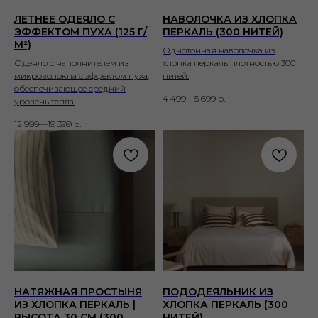
ЛЕТНЕЕ ОДЕЯЛО С
НАВОЛОЧКА ИЗ ХЛОПКА
ЭФФЕКТОМ ПУХА (125 Г/
ПЕРКАЛЬ (300 НИТЕЙ)
М²)
Однотонная наволочка из
Одеяло с наполнителем из
хлопка перкаль плотностью 300
микроволокна с эффектом пуха,
нитей.
обеспечивающее средний
4 499—5 699
р.
уровень тепла.
12 999—19 399
р.
НАТЯЖНАЯ ПРОСТЫНЯ
ПОДОДЕЯЛЬНИК ИЗ
ИЗ ХЛОПКА ПЕРКАЛЬ |
ХЛОПКА ПЕРКАЛЬ (300
ВЫСОТА 30 СМ (300
НИТЕЙ)