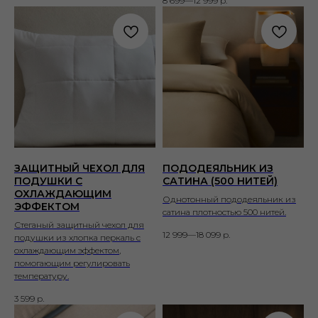
8 699—12 999
р.
ЗАЩИТНЫЙ ЧЕХОЛ ДЛЯ
ПОДОДЕЯЛЬНИК ИЗ
ПОДУШКИ С
САТИНА (500 НИТЕЙ)
ОХЛАЖДАЮЩИМ
Однотонный пододеяльник из
ЭФФЕКТОМ
сатина плотностью 500 нитей.
Стеганый защитный чехол для
12 999—18 099
р.
подушки из хлопка перкаль с
охлаждающим эффектом,
помогающим регулировать
температуру.
3 599
р.