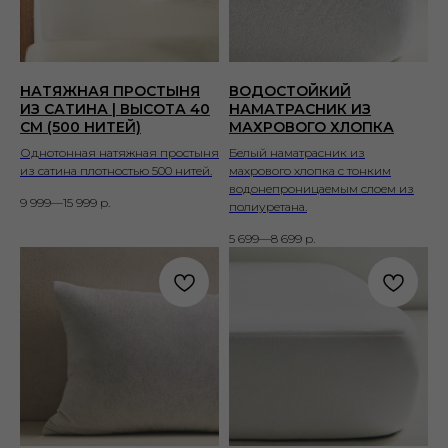
НАТЯЖНАЯ ПРОСТЫНЯ
ВОДОСТОЙКИЙ
ИЗ САТИНА | ВЫСОТА 40
НАМАТРАСНИК ИЗ
СМ (500 НИТЕЙ)
МАХРОВОГО ХЛОПКА
Однотонная натяжная простыня
Белый наматрасник из
из сатина плотностью 500 нитей.
махрового хлопка с тонким
водонепроницаемым слоем из
9 999—15 999
р.
полиуретана.
5 699—8 699
р.