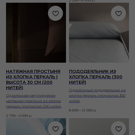
3 599—6 499
р.
НАТЯЖНАЯ ПРОСТЫНЯ
ПОДОДЕЯЛЬНИК ИЗ
ИЗ ХЛОПКА ПЕРКАЛЬ |
ХЛОПКА ПЕРКАЛЬ (300
ВЫСОТА 30 СМ (200
НИТЕЙ)
НИТЕЙ)
Однотонный пододеяльник из
Однотонная регулируемая
хлопка перкаль плотностью 300
натяжная простыня из хлопка
нитей.
перкаль плотностью 200 нитей.
8 699—12 999
р.
2 799—5 699
р.