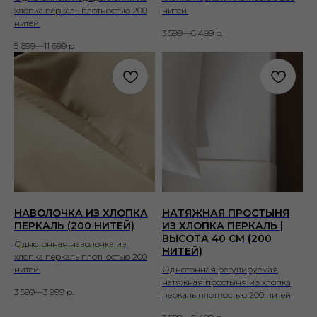
хлопка перкаль плотностью 200
нитей.
нитей.
3 599—6 499
р.
5 699—11 699
р.
НАВОЛОЧКА ИЗ ХЛОПКА
НАТЯЖНАЯ ПРОСТЫНЯ
ПЕРКАЛЬ (200 НИТЕЙ)
ИЗ ХЛОПКА ПЕРКАЛЬ |
ВЫСОТА 40 СМ (200
Однотонная наволочка из
НИТЕЙ)
хлопка перкаль плотностью 200
нитей.
Однотонная регулируемая
натяжная простыня из хлопка
3 599—3 999
р.
перкаль плотностью 200 нитей.