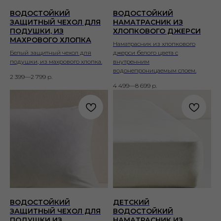
ВОДОСТОЙКИЙ
ВОДОСТОЙКИЙ
ЗАЩИТНЫЙ ЧЕХОЛ ДЛЯ
НАМАТРАСНИК ИЗ
ПОДУШКИ, ИЗ
ХЛОПКОВОГО ДЖЕРСИ
МАХРОВОГО ХЛОПКА
Наматрасник из хлопкового
Белый защитный чехол для
джерси белого цвета с
подушки, из махрового хлопка.
внутренним
водонепроницаемым слоем.
2 399—2 799
р.
4 499—8 699
р.
ВОДОСТОЙКИЙ
ДЕТСКИЙ
ЗАЩИТНЫЙ ЧЕХОЛ ДЛЯ
ВОДОСТОЙКИЙ
ПОДУШКИ ИЗ
НАМАТРАСНИК ИЗ