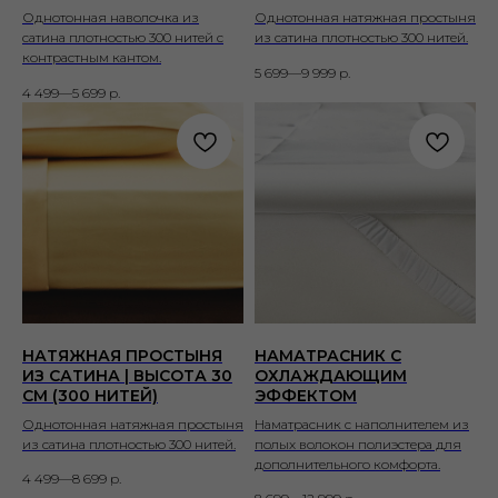
Однотонная наволочка из
Однотонная натяжная простыня
сатина плотностью 300 нитей с
из сатина плотностью 300 нитей.
контрастным кантом.
5 699—9 999
р.
4 499—5 699
р.
НАТЯЖНАЯ ПРОСТЫНЯ
НАМАТРАСНИК С
ИЗ САТИНА | ВЫСОТА 30
ОХЛАЖДАЮЩИМ
СМ (300 НИТЕЙ)
ЭФФЕКТОМ
Однотонная натяжная простыня
Наматрасник с наполнителем из
из сатина плотностью 300 нитей.
полых волокон полиэстера для
дополнительного комфорта.
4 499—8 699
р.