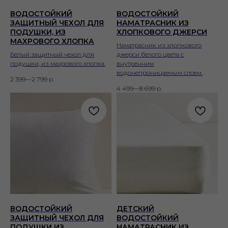
ВОДОСТОЙКИЙ
ВОДОСТОЙКИЙ
ЗАЩИТНЫЙ ЧЕХОЛ ДЛЯ
НАМАТРАСНИК ИЗ
ПОДУШКИ, ИЗ
ХЛОПКОВОГО ДЖЕРСИ
МАХРОВОГО ХЛОПКА
Наматрасник из хлопкового
Белый защитный чехол для
джерси белого цвета с
подушки, из махрового хлопка.
внутренним
водонепроницаемым слоем.
2 399—2 799
р.
4 499—8 699
р.
ВОДОСТОЙКИЙ
ДЕТСКИЙ
ЗАЩИТНЫЙ ЧЕХОЛ ДЛЯ
ВОДОСТОЙКИЙ
ПОДУШКИ ИЗ
НАМАТРАСНИК ИЗ