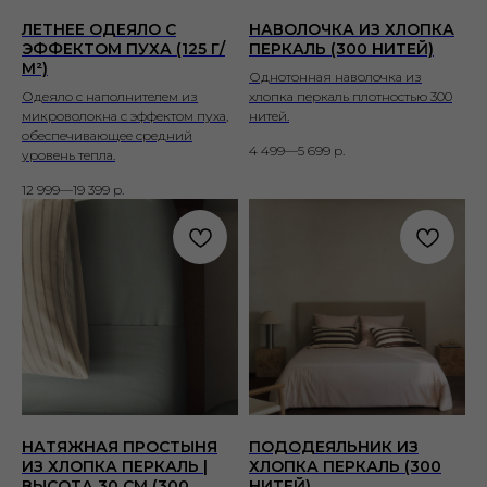
ЛЕТНЕЕ ОДЕЯЛО С
НАВОЛОЧКА ИЗ ХЛОПКА
ЭФФЕКТОМ ПУХА (125 Г/
ПЕРКАЛЬ (300 НИТЕЙ)
М²)
Однотонная наволочка из
Одеяло с наполнителем из
хлопка перкаль плотностью 300
микроволокна с эффектом пуха,
нитей.
обеспечивающее средний
4 499—5 699
р.
уровень тепла.
12 999—19 399
р.
НАТЯЖНАЯ ПРОСТЫНЯ
ПОДОДЕЯЛЬНИК ИЗ
ИЗ ХЛОПКА ПЕРКАЛЬ |
ХЛОПКА ПЕРКАЛЬ (300
ВЫСОТА 30 СМ (300
НИТЕЙ)