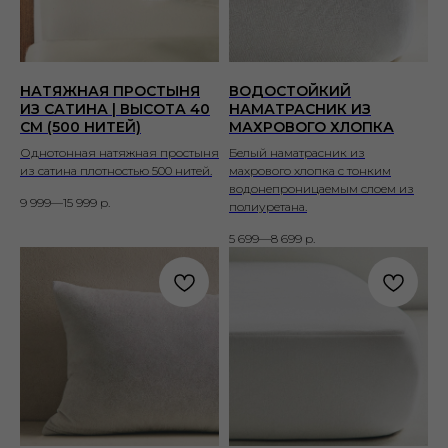
НАТЯЖНАЯ ПРОСТЫНЯ
ВОДОСТОЙКИЙ
ИЗ САТИНА | ВЫСОТА 40
НАМАТРАСНИК ИЗ
СМ (500 НИТЕЙ)
МАХРОВОГО ХЛОПКА
Однотонная натяжная простыня
Белый наматрасник из
из сатина плотностью 500 нитей.
махрового хлопка с тонким
водонепроницаемым слоем из
9 999—15 999
р.
полиуретана.
5 699—8 699
р.