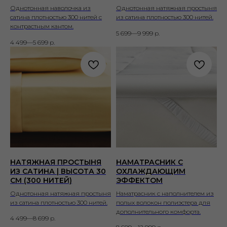
Однотонная наволочка из
Однотонная натяжная простыня
сатина плотностью 300 нитей с
из сатина плотностью 300 нитей.
контрастным кантом.
5 699—9 999
р.
4 499—5 699
р.
НАТЯЖНАЯ ПРОСТЫНЯ
НАМАТРАСНИК С
ИЗ САТИНА | ВЫСОТА 30
ОХЛАЖДАЮЩИМ
СМ (300 НИТЕЙ)
ЭФФЕКТОМ
Однотонная натяжная простыня
Наматрасник с наполнителем из
из сатина плотностью 300 нитей.
полых волокон полиэстера для
дополнительного комфорта.
4 499—8 699
р.