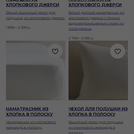
ХЛОПКОВОГО ДЖЕРСИ
ХЛОПКОВОГО ДЖЕРСИ
Белый защитный чехол для
Белый детский наматрасник из
подушки, из хлопкового джерси.
хлопкового джерси с тонким
водонепроницаемым слоем из
1 899—2 399
р.
полиуретана.
2 799—3 599
р.
НАМАТРАСНИК ИЗ
ЧЕХОЛ ДЛЯ ПОДУШКИ ИЗ
ХЛОПКА В ПОЛОСКУ
ХЛОПКА В ПОЛОСКУ
Наматрасник из хлопкового
Защитный чехол для подушки
жаккарда в полоску.
из хлопкового жаккарда в
полоску.