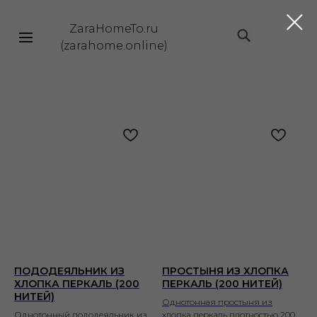
ZaraHomeTo.ru
|||
(zarahome.online)
ПОДОДЕЯЛЬНИК ИЗ
ПРОСТЫНЯ ИЗ ХЛОПКА
ХЛОПКА ПЕРКАЛЬ (200
ПЕРКАЛЬ (200 НИТЕЙ)
НИТЕЙ)
Однотонная простыня из
Однотонный пододеяльник из
хлопка перкаль плотностью 200