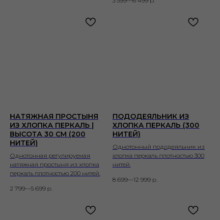
3 599—6 499
р.
НАТЯЖНАЯ ПРОСТЫНЯ
ПОДОДЕЯЛЬНИК ИЗ
ИЗ ХЛОПКА ПЕРКАЛЬ |
ХЛОПКА ПЕРКАЛЬ (300
ВЫСОТА 30 СМ (200
НИТЕЙ)
НИТЕЙ)
Однотонный пододеяльник из
Однотонная регулируемая
хлопка перкаль плотностью 300
натяжная простыня из хлопка
нитей.
перкаль плотностью 200 нитей.
8 699—12 999
р.
2 799—5 699
р.