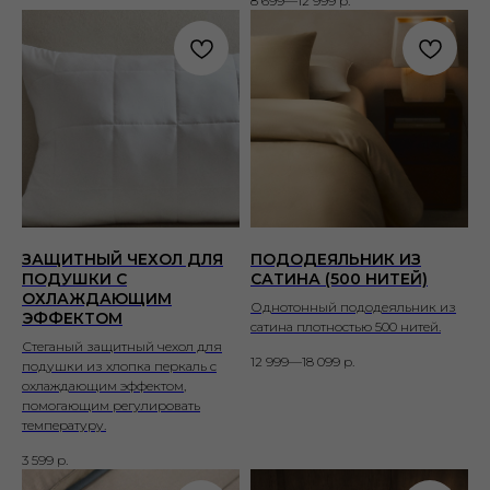
8 699—12 999
р.
ЗАЩИТНЫЙ ЧЕХОЛ ДЛЯ
ПОДОДЕЯЛЬНИК ИЗ
ПОДУШКИ С
САТИНА (500 НИТЕЙ)
ОХЛАЖДАЮЩИМ
Однотонный пододеяльник из
ЭФФЕКТОМ
сатина плотностью 500 нитей.
Стеганый защитный чехол для
12 999—18 099
р.
подушки из хлопка перкаль с
охлаждающим эффектом,
помогающим регулировать
температуру.
3 599
р.