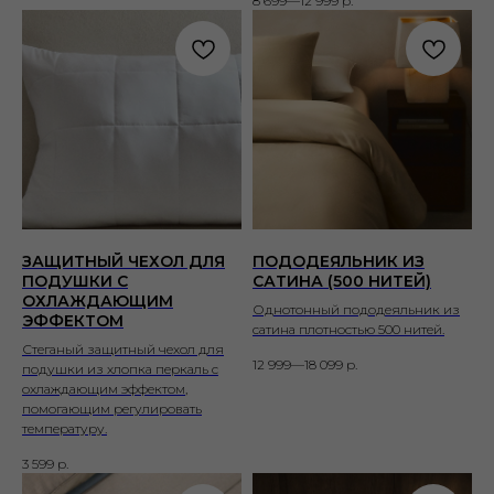
8 699—12 999
р.
ЗАЩИТНЫЙ ЧЕХОЛ ДЛЯ
ПОДОДЕЯЛЬНИК ИЗ
ПОДУШКИ С
САТИНА (500 НИТЕЙ)
ОХЛАЖДАЮЩИМ
Однотонный пододеяльник из
ЭФФЕКТОМ
сатина плотностью 500 нитей.
Стеганый защитный чехол для
12 999—18 099
р.
подушки из хлопка перкаль с
охлаждающим эффектом,
помогающим регулировать
температуру.
3 599
р.