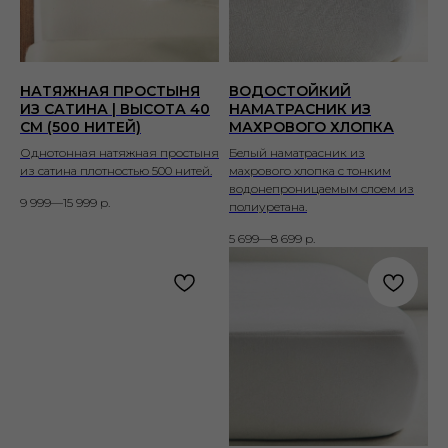
НАТЯЖНАЯ ПРОСТЫНЯ
ВОДОСТОЙКИЙ
ИЗ САТИНА | ВЫСОТА 40
НАМАТРАСНИК ИЗ
СМ (500 НИТЕЙ)
МАХРОВОГО ХЛОПКА
Однотонная натяжная простыня
Белый наматрасник из
из сатина плотностью 500 нитей.
махрового хлопка с тонким
водонепроницаемым слоем из
9 999—15 999
р.
полиуретана.
5 699—8 699
р.