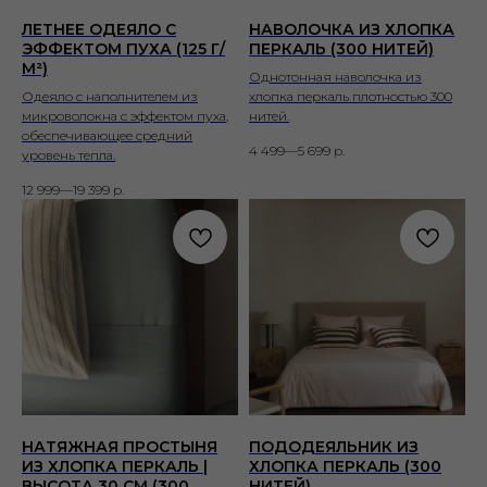
ЛЕТНЕЕ ОДЕЯЛО С
НАВОЛОЧКА ИЗ ХЛОПКА
ЭФФЕКТОМ ПУХА (125 Г/
ПЕРКАЛЬ (300 НИТЕЙ)
М²)
Однотонная наволочка из
Одеяло с наполнителем из
хлопка перкаль плотностью 300
микроволокна с эффектом пуха,
нитей.
обеспечивающее средний
4 499—5 699
р.
уровень тепла.
12 999—19 399
р.
НАТЯЖНАЯ ПРОСТЫНЯ
ПОДОДЕЯЛЬНИК ИЗ
ИЗ ХЛОПКА ПЕРКАЛЬ |
ХЛОПКА ПЕРКАЛЬ (300
ВЫСОТА 30 СМ (300
НИТЕЙ)