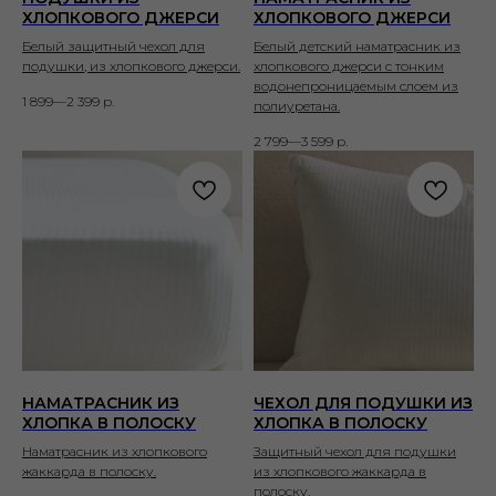
ХЛОПКОВОГО ДЖЕРСИ
ХЛОПКОВОГО ДЖЕРСИ
Белый защитный чехол для
Белый детский наматрасник из
подушки, из хлопкового джерси.
хлопкового джерси с тонким
водонепроницаемым слоем из
1 899—2 399
р.
полиуретана.
2 799—3 599
р.
НАМАТРАСНИК ИЗ
ЧЕХОЛ ДЛЯ ПОДУШКИ ИЗ
ХЛОПКА В ПОЛОСКУ
ХЛОПКА В ПОЛОСКУ
Наматрасник из хлопкового
Защитный чехол для подушки
жаккарда в полоску.
из хлопкового жаккарда в
полоску.