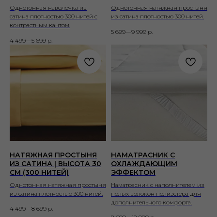
Однотонная наволочка из
Однотонная натяжная простыня
сатина плотностью 300 нитей с
из сатина плотностью 300 нитей.
контрастным кантом.
5 699—9 999
р.
4 499—5 699
р.
НАТЯЖНАЯ ПРОСТЫНЯ
НАМАТРАСНИК С
ИЗ САТИНА | ВЫСОТА 30
ОХЛАЖДАЮЩИМ
СМ (300 НИТЕЙ)
ЭФФЕКТОМ
Однотонная натяжная простыня
Наматрасник с наполнителем из
из сатина плотностью 300 нитей.
полых волокон полиэстера для
дополнительного комфорта.
4 499—8 699
р.