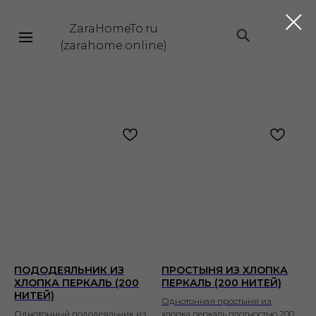
ZaraHomeTo.ru
|||
(zarahome.online)
ПОДОДЕЯЛЬНИК ИЗ
ПРОСТЫНЯ ИЗ ХЛОПКА
ХЛОПКА ПЕРКАЛЬ (200
ПЕРКАЛЬ (200 НИТЕЙ)
НИТЕЙ)
Однотонная простыня из
Однотонный пододеяльник из
хлопка перкаль плотностью 200