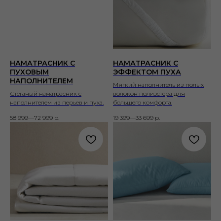
НАМАТРАСНИК С
НАМАТРАСНИК С
ПУХОВЫМ
ЭФФЕКТОМ ПУХА
НАПОЛНИТЕЛЕМ
Мягкий наполнитель из полых
Стеганый наматрасник с
волокон полиэстера для
наполнителем из перьев и пуха.
большего комфорта.
58 999—72 999
р.
19 399—33 699
р.