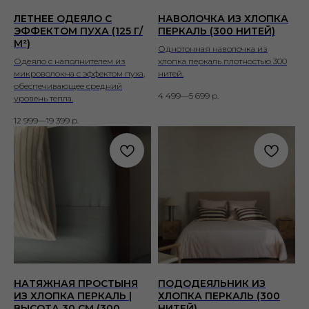
ЛЕТНЕЕ ОДЕЯЛО С
НАВОЛОЧКА ИЗ ХЛОПКА
ЭФФЕКТОМ ПУХА (125 Г/
ПЕРКАЛЬ (300 НИТЕЙ)
М²)
Однотонная наволочка из
Одеяло с наполнителем из
хлопка перкаль плотностью 300
микроволокна с эффектом пуха,
нитей.
обеспечивающее средний
4 499—5 699
р.
уровень тепла.
12 999—19 399
р.
НАТЯЖНАЯ ПРОСТЫНЯ
ПОДОДЕЯЛЬНИК ИЗ
ИЗ ХЛОПКА ПЕРКАЛЬ |
ХЛОПКА ПЕРКАЛЬ (300
ВЫСОТА 30 СМ (300
НИТЕЙ)