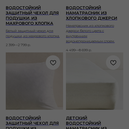
ВОДОСТОЙКИЙ
ВОДОСТОЙКИЙ
ЗАЩИТНЫЙ ЧЕХОЛ ДЛЯ
НАМАТРАСНИК ИЗ
ПОДУШКИ, ИЗ
ХЛОПКОВОГО ДЖЕРСИ
МАХРОВОГО ХЛОПКА
Наматрасник из хлопкового
Белый защитный чехол для
джерси белого цвета с
подушки, из махрового хлопка.
внутренним
водонепроницаемым слоем.
2 399—2 799
р.
4 499—8 699
р.
ВОДОСТОЙКИЙ
ДЕТСКИЙ
ЗАЩИТНЫЙ ЧЕХОЛ ДЛЯ
ВОДОСТОЙКИЙ
ПОДУШКИ ИЗ
НАМАТРАСНИК ИЗ