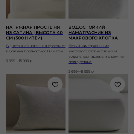
НАТЯЖНАЯ ПРОСТЫНЯ
ВОДОСТОЙКИЙ
ИЗ САТИНА | ВЫСОТА 40
НАМАТРАСНИК ИЗ
СМ (500 НИТЕЙ)
МАХРОВОГО ХЛОПКА
Однотонная натяжная простыня
Белый наматрасник из
из сатина плотностью 500 нитей.
махрового хлопка с тонким
водонепроницаемым слоем из
9 999—15 999
р.
полиуретана.
5 699—8 699
р.