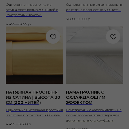
Однотонная наволочка из
Однотонная натяжная простыня
сатина плотностью 300 нитей с
из сатина плотностью 300 нитей.
контрастным кантом.
5 699—9 999
р.
4 499—5 699
р.
НАТЯЖНАЯ ПРОСТЫНЯ
НАМАТРАСНИК С
ИЗ САТИНА | ВЫСОТА 30
ОХЛАЖДАЮЩИМ
СМ (300 НИТЕЙ)
ЭФФЕКТОМ
Однотонная натяжная простыня
Наматрасник с наполнителем из
из сатина плотностью 300 нитей.
полых волокон полиэстера для
дополнительного комфорта.
4 499—8 699
р.