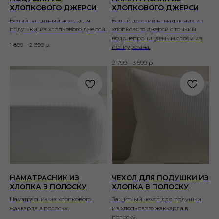
ХЛОПКОВОГО ДЖЕРСИ
ХЛОПКОВОГО ДЖЕРСИ
Белый защитный чехол для
Белый детский наматрасник из
подушки, из хлопкового джерси.
хлопкового джерси с тонким
водонепроницаемым слоем из
1 899—2 399
р.
полиуретана.
2 799—3 599
р.
НАМАТРАСНИК ИЗ
ЧЕХОЛ ДЛЯ ПОДУШКИ ИЗ
ХЛОПКА В ПОЛОСКУ
ХЛОПКА В ПОЛОСКУ
Наматрасник из хлопкового
Защитный чехол для подушки
жаккарда в полоску.
из хлопкового жаккарда в
полоску.