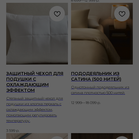
8 699—12 999
р.
ЗАЩИТНЫЙ ЧЕХОЛ ДЛЯ
ПОДОДЕЯЛЬНИК ИЗ
ПОДУШКИ С
САТИНА (500 НИТЕЙ)
ОХЛАЖДАЮЩИМ
Однотонный пододеяльник из
ЭФФЕКТОМ
сатина плотностью 500 нитей.
Стеганый защитный чехол для
12 999—18 099
р.
подушки из хлопка перкаль с
охлаждающим эффектом,
помогающим регулировать
температуру.
3 599
р.