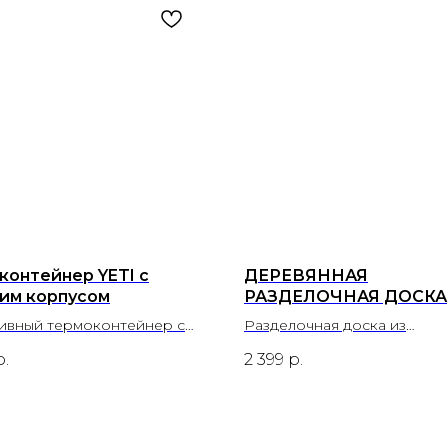
контейнер YETI с
ДЕРЕВЯННАЯ
им корпусом
РАЗДЕЛОЧНАЯ ДОСКА
АСИММЕТРИЧНОЙ Ф
ивный термоконтейнер с
Разделочная доска из
стенной изоляцией и
натурального дерева.
р.
2 399
р.
й крышкой на защёлках.