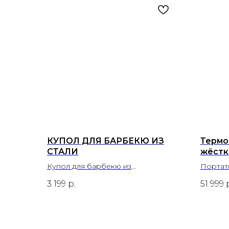
КУПОЛ ДЛЯ БАРБЕКЮ ИЗ
Термо
СТАЛИ
жёстк
Купол для барбекю из
Портат
нержавеющей стали предназначен
толсто
3 199
р.
51 999
для расплавления сыра на блюдах.
верхне