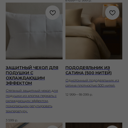
8 699—12 999
р.
ЗАЩИТНЫЙ ЧЕХОЛ ДЛЯ
ПОДОДЕЯЛЬНИК ИЗ
ПОДУШКИ С
САТИНА (500 НИТЕЙ)
ОХЛАЖДАЮЩИМ
Однотонный пододеяльник из
ЭФФЕКТОМ
сатина плотностью 500 нитей.
Стеганый защитный чехол для
12 999—18 099
р.
подушки из хлопка перкаль с
охлаждающим эффектом,
помогающим регулировать
температуру.
3 599
р.