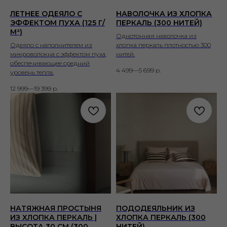
ЛЕТНЕЕ ОДЕЯЛО С
НАВОЛОЧКА ИЗ ХЛОПКА
ЭФФЕКТОМ ПУХА (125 Г/
ПЕРКАЛЬ (300 НИТЕЙ)
М²)
Однотонная наволочка из
Одеяло с наполнителем из
хлопка перкаль плотностью 300
микроволокна с эффектом пуха,
нитей.
обеспечивающее средний
4 499—5 699
р.
уровень тепла.
12 999—19 399
р.
НАТЯЖНАЯ ПРОСТЫНЯ
ПОДОДЕЯЛЬНИК ИЗ
ИЗ ХЛОПКА ПЕРКАЛЬ |
ХЛОПКА ПЕРКАЛЬ (300
ВЫСОТА 30 СМ (300
НИТЕЙ)