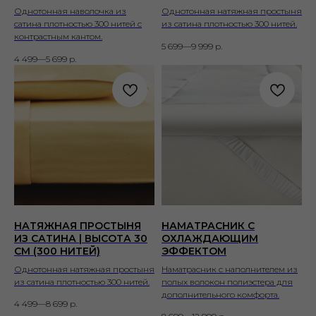
Однотонная наволочка из
Однотонная натяжная простыня
сатина плотностью 300 нитей с
из сатина плотностью 300 нитей.
контрастным кантом.
5 699—9 999
р.
4 499—5 699
р.
НАТЯЖНАЯ ПРОСТЫНЯ
НАМАТРАСНИК С
ИЗ САТИНА | ВЫСОТА 30
ОХЛАЖДАЮЩИМ
СМ (300 НИТЕЙ)
ЭФФЕКТОМ
Однотонная натяжная простыня
Наматрасник с наполнителем из
из сатина плотностью 300 нитей.
полых волокон полиэстера для
дополнительного комфорта.
4 499—8 699
р.