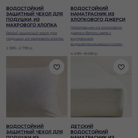
ВОДОСТОЙКИЙ
ВОДОСТОЙКИЙ
ЗАЩИТНЫЙ ЧЕХОЛ ДЛЯ
НАМАТРАСНИК ИЗ
ПОДУШКИ, ИЗ
ХЛОПКОВОГО ДЖЕРСИ
МАХРОВОГО ХЛОПКА
Наматрасник из хлопкового
Белый защитный чехол для
джерси белого цвета с
подушки, из махрового хлопка.
внутренним
водонепроницаемым слоем.
2 399—2 799
р.
4 499—8 699
р.
ВОДОСТОЙКИЙ
ДЕТСКИЙ
ЗАЩИТНЫЙ ЧЕХОЛ ДЛЯ
ВОДОСТОЙКИЙ
ПОДУШКИ ИЗ
НАМАТРАСНИК ИЗ