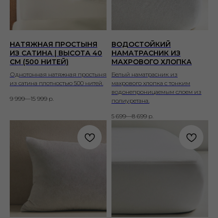
НАТЯЖНАЯ ПРОСТЫНЯ
ВОДОСТОЙКИЙ
ИЗ САТИНА | ВЫСОТА 40
НАМАТРАСНИК ИЗ
СМ (500 НИТЕЙ)
МАХРОВОГО ХЛОПКА
Однотонная натяжная простыня
Белый наматрасник из
из сатина плотностью 500 нитей.
махрового хлопка с тонким
водонепроницаемым слоем из
9 999—15 999
р.
полиуретана.
5 699—8 699
р.