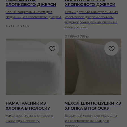
ХЛОПКОВОГО ДЖЕРСИ
ХЛОПКОВОГО ДЖЕРСИ
Белый защитный чехол для
Белый детский наматрасник из
подушки, из хлопкового джерси.
хлопкового джерси с тонким
водонепроницаемым слоем из
1 899—2 399
р.
полиуретана.
2 799—3 599
р.
НАМАТРАСНИК ИЗ
ЧЕХОЛ ДЛЯ ПОДУШКИ ИЗ
ХЛОПКА В ПОЛОСКУ
ХЛОПКА В ПОЛОСКУ
Наматрасник из хлопкового
Защитный чехол для подушки
жаккарда в полоску.
из хлопкового жаккарда в
полоску.