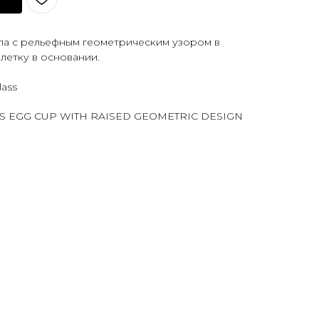
кла с рельефным геометрическим узором в
летку в основании.
lass
ASS EGG CUP WITH RAISED GEOMETRIC DESIGN