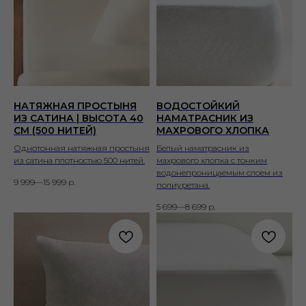
НАТЯЖНАЯ ПРОСТЫНЯ
ВОДОСТОЙКИЙ
ИЗ САТИНА | ВЫСОТА 40
НАМАТРАСНИК ИЗ
СМ (500 НИТЕЙ)
МАХРОВОГО ХЛОПКА
Однотонная натяжная простыня
Белый наматрасник из
из сатина плотностью 500 нитей.
махрового хлопка с тонким
водонепроницаемым слоем из
9 999—15 999
р.
полиуретана.
5 699—8 699
р.