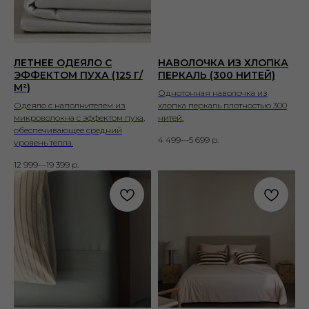
ЛЕТНЕЕ ОДЕЯЛО С
НАВОЛОЧКА ИЗ ХЛОПКА
ЭФФЕКТОМ ПУХА (125 Г/
ПЕРКАЛЬ (300 НИТЕЙ)
М²)
Однотонная наволочка из
Одеяло с наполнителем из
хлопка перкаль плотностью 300
микроволокна с эффектом пуха,
нитей.
обеспечивающее средний
4 499—5 699
р.
уровень тепла.
12 999—19 399
р.