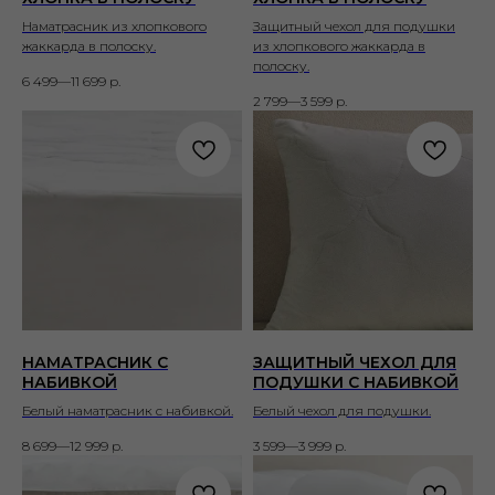
Наматрасник из хлопкового
Защитный чехол для подушки
жаккарда в полоску.
из хлопкового жаккарда в
полоску.
6 499—11 699
р.
2 799—3 599
р.
НАМАТРАСНИК С
ЗАЩИТНЫЙ ЧЕХОЛ ДЛЯ
НАБИВКОЙ
ПОДУШКИ С НАБИВКОЙ
Белый наматрасник с набивкой.
Белый чехол для подушки.
8 699—12 999
р.
3 599—3 999
р.