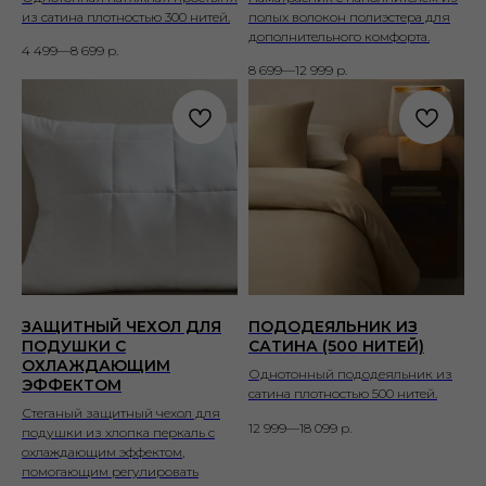
из сатина плотностью 300 нитей.
полых волокон полиэстера для
дополнительного комфорта.
4 499—8 699
р.
8 699—12 999
р.
ЗАЩИТНЫЙ ЧЕХОЛ ДЛЯ
ПОДОДЕЯЛЬНИК ИЗ
ПОДУШКИ С
САТИНА (500 НИТЕЙ)
ОХЛАЖДАЮЩИМ
Однотонный пододеяльник из
ЭФФЕКТОМ
сатина плотностью 500 нитей.
Стеганый защитный чехол для
12 999—18 099
р.
подушки из хлопка перкаль с
охлаждающим эффектом,
помогающим регулировать